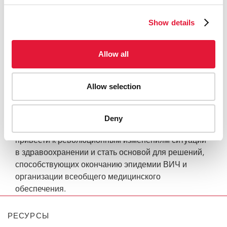
подчеркнул, что подход с привлечением
Show details
сотрудников общинного здравоохранения станет
важнейшим механизмом обеспечения населению
доступа к самым необходимым медицинским
Allow all
услугам.
Г-н Сидибе встретился с членами Китайско-
Allow selection
Африканского делового совета, который также
руководит деятельностью Китайско-Африканского
альянса отрасли здравоохранения.
Deny
Сотрудничество Китая и стран Африки способно
привести к революционным изменениям ситуации
в здравоохранении и стать основой для решений,
способствующих окончанию эпидемии ВИЧ и
организации всеобщего медицинского
обеспечения.
РЕСУРСЫ