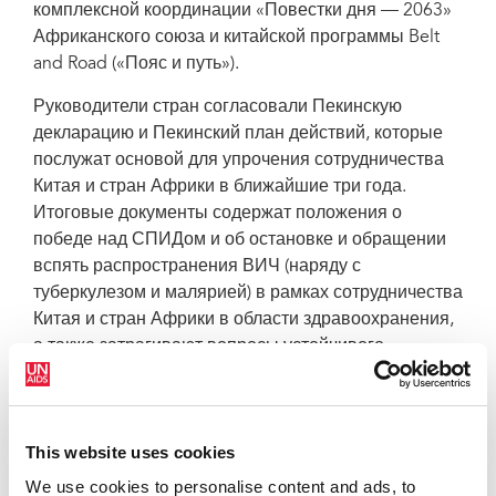
комплексной координации «Повестки дня — 2063»
Африканского союза и китайской программы Belt
and Road («Пояс и путь»).
Руководители стран согласовали Пекинскую
декларацию и Пекинский план действий, которые
послужат основой для упрочения сотрудничества
Китая и стран Африки в ближайшие три года.
Итоговые документы содержат положения о
победе над СПИДом и об остановке и обращении
вспять распространения ВИЧ (наряду с
туберкулезом и малярией) в рамках сотрудничества
Китая и стран Африки в области здравоохранения,
а также затрагивают вопросы устойчивого
развития в контексте здравоохранения и местного
производства лекарственных препаратов в
Африке, укрепления системы здравоохранения и
This website uses cookies
наращивания потенциала ее специалистов,
необходимых для обеспечения населению доступа
We use cookies to personalise content and ads, to