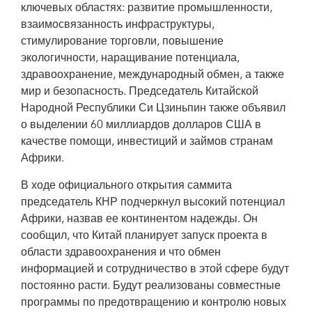
ключевых областях: развитие промышленности,
взаимосвязанность инфраструктуры,
Leaders from African countries and China met in Beijing, China, during the
стимулирование торговли, повышение
2018 Beijing Summit of the Forum on China–Africa Cooperation (FOCAC) on
экологичности, наращивание потенциала,
3 and 4 September to accelerate the social and economic development of
Africa.
здравоохранение, международный обмен, а также
мир и безопасность. Председатель Китайской
Народной Республики Си Цзиньпин также объявил
о выделении 60 миллиардов долларов США в
качестве помощи, инвестиций и займов странам
Африки.
В ходе официального открытия саммита
председатель КНР подчеркнул высокий потенциал
Африки, назвав ее континентом надежды. Он
сообщил, что Китай планирует запуск проекта в
области здравоохранения и что обмен
информацией и сотрудничество в этой сфере будут
постоянно расти. Будут реализованы совместные
программы по предотвращению и контролю новых