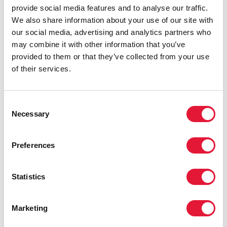
к необходимым медицинским услугам.
provide social media features and to analyse our traffic.
We also share information about your use of our site with
В ходе двусторонних встреч с президентами Кот-
our social media, advertising and analytics partners who
д'Ивуара, Экваториальной Гвинеи, Мали и Сьерра-
may combine it with other information that you’ve
Леоне исполнительный директор ЮНЭЙДС
provided to them or that they’ve collected from your use
Мишель Сидибе подчеркнул важность совместного
of their services.
вклада Китая и стран Африки в области
здравоохранения в повышение доступности
лекарственных средств и развитию местного
Consent
фармацевтического производства в Африке.
Necessary
Selection
Африканский союз одобрил привлечение 2
миллионов сотрудников общинного
Preferences
здравоохранения к реализации проекта,
договоренность о котором была достигнута на
Statistics
двусторонней встрече с президентом Сьерра-
Леоне. Рассказав г-ну Сидибе о своем недавнем
визите в женскую больницу и о полученной в ходе
Marketing
него информации о том, что во всей стране
работают только два гинеколога, президент