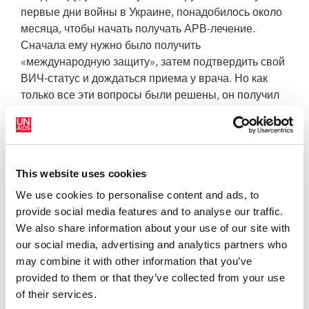
первые дни войны в Украине, понадобилось около
месяца, чтобы начать получать АРВ-лечение.
Сначала ему нужно было получить
«международную защиту», затем подтвердить свой
ВИЧ-статус и дождаться приема у врача. Но как
только все эти вопросы были решены, он получил
доступ ко всем необходимым услугам.
Для многих вынужденно перемещенных лиц доступ
к услугам не так прост, как для украинских
беженцев, согласно исследованию РЭГ
This website uses cookies
«Вынужденные мигранты с ВИЧ-статусом:
We use cookies to personalise content and ads, to
социально-психологические и медицинские
provide social media features and to analyse our traffic.
аспекты адаптации».
We also share information about your use of our site with
our social media, advertising and analytics partners who
Законодательство в некоторых странах затрудняет
may combine it with other information that you’ve
доступ мигрантов к профилактике и лечению ВИЧ.
provided to them or that they’ve collected from your use
А в некоторых случаях национальным системам
of their services.
здравоохранения может не хватать ресурсов для