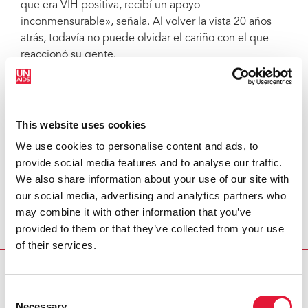
que era VIH positiva, recibí un apoyo
inconmensurable», señala. Al volver la vista 20 años
atrás, todavía no puede olvidar el cariño con el que
reaccionó su gente.
Eso le dio valor para volverse mucho más proactiva y
compartir su historia con un gran número de personas
de todo el mundo. Ahora es directora de programas
This website uses cookies
en la Red de Fiji de personas que viven con el VIH. A
We use cookies to personalise content and ads, to
pesar de haber perdido a su marido, Cati se siente
provide social media features and to analyse our traffic.
muy agradecida por haber averiguado su estado,
We also share information about your use of our site with
puesto que con la medicación no transmitió el VIH a
our social media, advertising and analytics partners who
sus hijos.
may combine it with other information that you’ve
«Es mejor saber que no saber, los beneficios son
provided to them or that they’ve collected from your use
inmensos», resalta.
of their services.
KNOWLEDGE IS POWER — KNOW YOUR STATUS,
KNOW YOUR VIRAL LOAD
Consent
Necessary