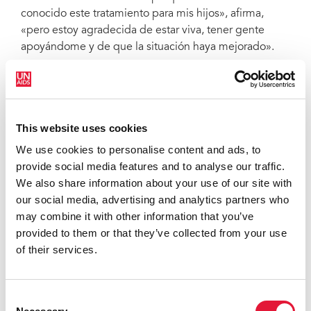
conocido este tratamiento para mis hijos», afirma,
«pero estoy agradecida de estar viva, tener gente
apoyándome y de que la situación haya mejorado».
Peter Joque pertenece también a una asociación para
ayudar a los afectados por el desastre. La asociación
Kuphedzana le ayudó a recuperarse y a reconstruir su
This website uses cookies
hogar tras el ciclón.
We use cookies to personalise content and ads, to
Esto le motivó a ayudar en la búsqueda de personas
provide social media features and to analyse our traffic.
que necesiten medicamentos contra el VIH. Utiliza los
We also share information about your use of our site with
registros de los hospitales para buscar a personas que
our social media, advertising and analytics partners who
fueron desplazadas y,
may combine it with other information that you’ve
provided to them or that they’ve collected from your use
of their services.
cuando da con ellas, dedica tiempo a hablarles sobre
la importancia de seguir recibiendo tratamiento. La
estrategia de Joque de ir de puerta en puerta le llevó
Consent
a localizar a 40 personas que viven con el VIH y a