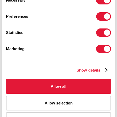
Necessary
Selection
convencerlas de retomar la terapia antirretrovírica.
«Hablar con alguien cara a cara hace que sea más fácil
Preferences
convencer a la persona para que vuelva al centro de
salud», afirma. «El estigma y la discriminación siguen
planteando desafíos para las comunidades».
Statistics
El personal sanitario como Alfredo Cunha, trabajador
Marketing
en el centro de salud de Macurungo, trata a todos los
pacientes con dignidad y respeto y todo el mundo
recibe la mejor atención posible.
Show details
Sowena Lomba perdió a su marido en 2014 a causa de
una enfermedad relacionada con el sida. Cuando ella
Allow all
empezó a enfermar, pensó que había contraído la
malaria, pero cuando se hizo la prueba del VIH, los
Allow selection
resultados dieron positivo. Durante las inundaciones
perdió su carnet de identidad y no pudo seguir
recibiendo tratamiento, pero los activistas le ayudaron