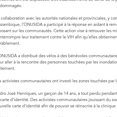
Photo: UNAIDS/P.Caton
dommagés.
 collaboration avec les autorités nationales et provinciales, y co
zambique, l’ONUSIDA a participé à la réponse en aidant à rem
posant sur les communautés. Cette action vise à retrouver les mi
interrompre leur traitement contre le VIH afin qu’elles obtiennen
rablement.
ONUSIDA a distribué des vélos à des bénévoles communautaires et
ur aller à la rencontre des personnes touchées par les inondation
aitement.
s activistes communautaires ont investi les zones touchées par l
dro José Henriques, un garçon de 14 ans, a tout perdu pendant
 carte d’identité. Des activistes communautaires jouissant du s
uvelle carte d’identité afin de pouvoir se réinscrire à la cliniqu