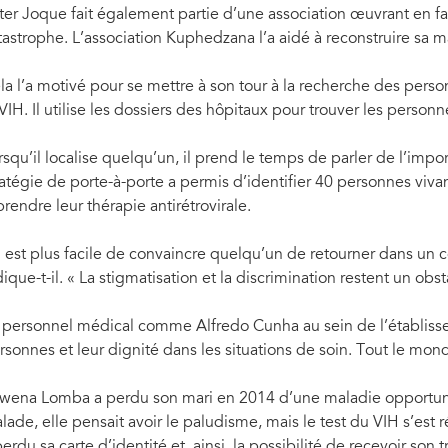
ter Joque fait également partie d’une association œuvrant en f
tastrophe. L’association Kuphedzana l’a aidé à reconstruire sa m
la l’a motivé pour se mettre à son tour à la recherche des per
 VIH. Il utilise les dossiers des hôpitaux pour trouver les person
rsqu’il localise quelqu’un, il prend le temps de parler de l’imp
ratégie de porte-à-porte a permis d’identifier 40 personnes viva
prendre leur thérapie antirétrovirale.
Il est plus facile de convaincre quelqu’un de retourner dans un ce
dique-t-il. « La stigmatisation et la discrimination restent un o
 personnel médical comme Alfredo Cunha au sein de l’établiss
rsonnes et leur dignité dans les situations de soin. Tout le mond
wena Lomba a perdu son mari en 2014 d’une maladie opportuni
lade, elle pensait avoir le paludisme, mais le test du VIH s’est r
perdu sa carte d’identité et, ainsi, la possibilité de recevoir son 