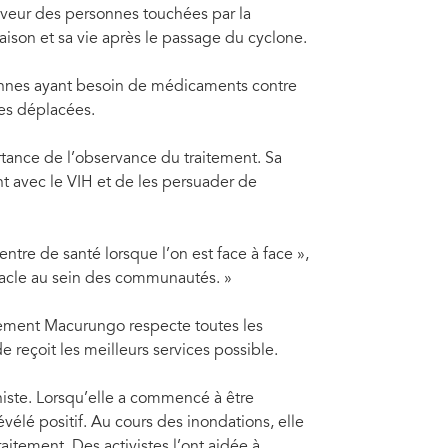
aveur des personnes touchées par la
aison et sa vie après le passage du cyclone.
sonnes ayant besoin de médicaments contre
nes déplacées.
ortance de l’observance du traitement. Sa
nt avec le VIH et de les persuader de
ntre de santé lorsque l’on est face à face »,
bstacle au sein des communautés. »
ement Macurungo respecte toutes les
e reçoit les meilleurs services possible.
ste. Lorsqu’elle a commencé à être
évélé positif. Au cours des inondations, elle
traitement. Des activistes l’ont aidée à