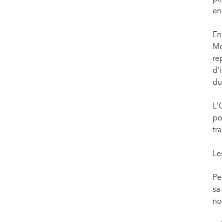
Photo: UNAIDS/P.Caton
en
En
Mo
re
d’
du
L’
po
tr
Le
Pe
sa
no