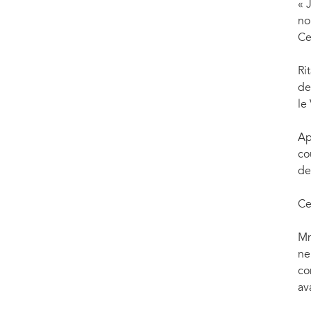
« 
no
Ce
Ri
de
le
Ap
co
de
Ce
Mm
ne
co
av