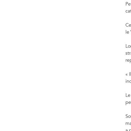
Pe
ca
Ce
le
Lo
st
re
« 
in
Le
pe
So
ma
a 