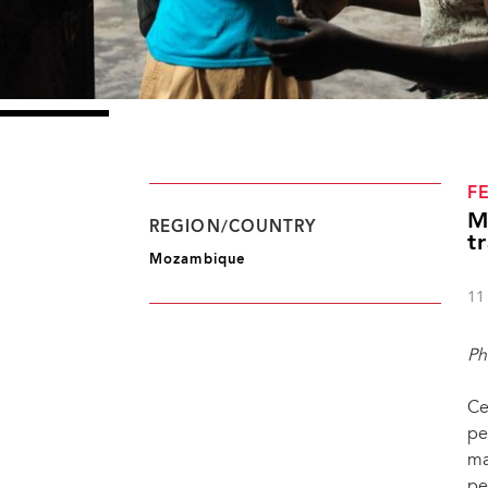
F
M
REGION/COUNTRY
t
Mozambique
11
Ph
Ce
pe
ma
pe