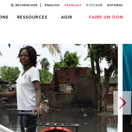
RECHERCHER
ENGLISH
FRANÇAIS
РУССКИЙ
ESPAÑOL
LONS
RESSOURCES
AGIR
FAIRE UN DON