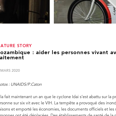
EATURE STORY
ozambique : aider les personnes vivant av
raitement
 MARS 2020
otos : UNAIDS/P.Caton
la fait maintenant un an que le cyclone Idai s’est abattu sur l
rsonne sur six vit avec le VIH. La tempête a provoqué des inonda
isons et emporté les économies, les documents officiels et les
rsonnes ont été déplacées. Des établissements de santé de la 