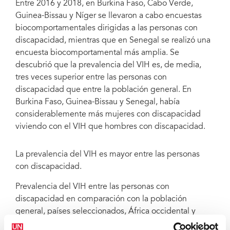
Entre 2016 y 2018, en Burkina Faso, Cabo Verde,
Guinea-Bissau y Níger se llevaron a cabo encuestas
biocomportamentales dirigidas a las personas con
Prevalencia del VIH entre las personas con discapacidad en comparación con
la población general, países seleccionados, África occidental y central, 2016-
discapacidad, mientras que en Senegal se realizó una
2018. Entre las discapacidades se encuentran la discapacidad física, visual,
encuesta biocomportamental más amplia. Se
auditiva, el deterioro cognitivo y los problemas de autocuidado.
descubrió que la prevalencia del VIH es, de media,
tres veces superior entre las personas con
discapacidad que entre la población general. En
Burkina Faso, Guinea-Bissau y Senegal, había
considerablemente más mujeres con discapacidad
viviendo con el VIH que hombres con discapacidad.
La prevalencia del VIH es mayor entre las personas
con discapacidad.
Prevalencia del VIH entre las personas con
discapacidad en comparación con la población
general, países seleccionados, África occidental y
central, 2016-2018. Entre las discapacidades se