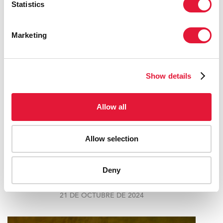
Statistics
Marketing
Show details
Allow all
Allow selection
PERU APPROVES GROUNDBREAKING
LAW TO EXTEND HEALTH COVERAGE
Deny
FOR MIGRANTS WITH HIV AND TB
21 DE OCTUBRE DE 2024