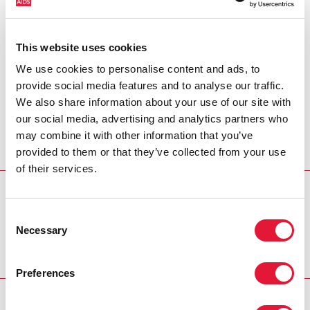
encuentran la discapacidad física, visual, auditiva, el
deterioro cognitivo y los problemas de autocuidado.
This website uses cookies
Naranja: Población general; Verde: Personas con
discapacidad; Azul: Mujeres con discapacidad;
We use cookies to personalise content and ads, to
Amarillo: Hombres con discapacidad
provide social media features and to analyse our traffic.
We also share information about your use of our site with
Fuente: Pierre de Beaudrap. Disability & HIV/AIDS in
our social media, advertising and analytics partners who
West Africa: A combined analysis of 4 studies in
may combine it with other information that you’ve
Burkina Faso, Niger, Guinea-Bissau and Cape Verde.
provided to them or that they’ve collected from your use
Lyon: Humanity & Inclusion
of their services.
NUESTRA ACCIÓN
Consent
Necessary
Datos sobre la respuesta al VIH
Selection
Preferences
RELATED