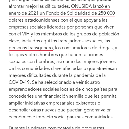
afrontar mejor las dificultades,
ONUSIDA lanzó en
enero de 2021 un Fondo de Solidaridad de 250 000
В Уганде была создана организация Let’s Walk Uganda (LWU) для
dólares estadounidenses
con el que apoyar a las
поддержки мужчин-геев и других мужчин, имеющих половые отношения с
мужчинами, которые сталкиваются с дискриминацией и маргинализацией,
empresas sociales lideradas por personas que viven
особенно в период пандемии COVID-19.
con el VIH y los miembros de los grupos de población
clave, incluidos aquí los trabajadores sexuales, las
personas transgénero
, los consumidores de drogas, y
los gais y otros hombres que tienen relaciones
sexuales con hombres, así como las mujeres jóvenes
de las comunidades clave afectadas o que atraviesan
mayores dificultades durante la pandemia de la
COVID-19. Se ha seleccionado a veinticuatro
emprendedores sociales locales de cinco países para
concederles una financiación semilla que les permita
ampliar iniciativas empresariales existentes o
desarrollar otras nuevas que puedan generar valor
económico e impacto social para sus comunidades.
Durante la primera convocatoria de propuestas