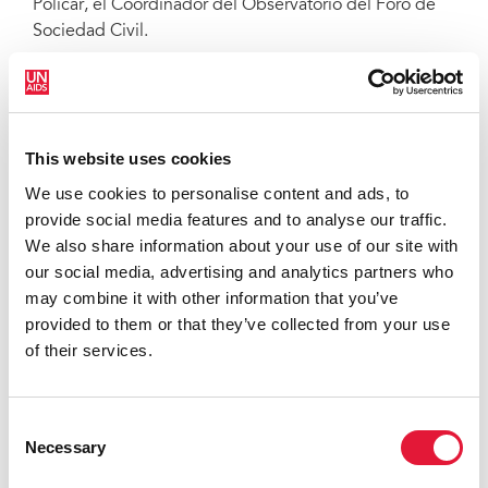
Policar, el Coordinador del Observatorio del Foro de
Sociedad Civil.
El responsable de la prevención del VIH en el
Ministerio de Salud Pública y Población, Steve Mc
Allan Smith, agradeció las recomendaciones. “La
vigilancia dirigida por la comunidad nos dirá cómo se
This website uses cookies
están ofreciendo los servicios y cómo los están
We use cookies to personalise content and ads, to
recibiendo las personas desde la perspectiva del
provide social media features and to analyse our traffic.
cliente. Este acercamiento nos ayudará a orquestar
We also share information about your use of our site with
intervenciones para las necesidades especificas de los
our social media, advertising and analytics partners who
pacientes. También nos facilitará atender los
may combine it with other information that you’ve
problemas con las pruebas de detección. Pero sobre
provided to them or that they’ve collected from your use
todo nos servirá para retener a la gente en la atención.
of their services.
Alcanzar los objetivos es muy bueno,” confirmó.
“Mantenerlos a largo plazo es lo que realmente nos
interesa.”
Consent
Necessary
Selection
A lo largo del último año, el país ha lidiado con crisis
cruzadas. Un mes después del asesinato de su