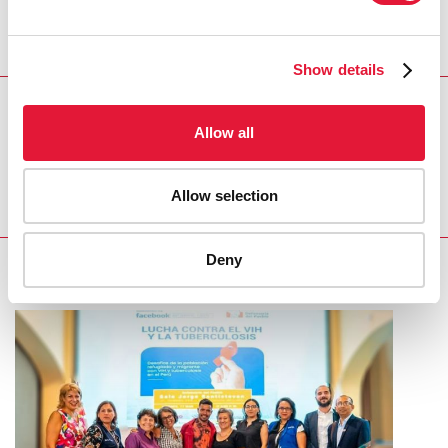
largo y ancho de Sudáfrica y más allá. En la fotografía
de arriba, con la Directora Ejecutiva de ONUSIDA,
Winnie Byanyima.
Show details
REGION/COUNTRY
Allow all
South Africa
Allow selection
Deny
RELATED