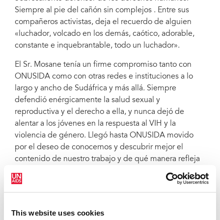
Siempre al pie del cañón sin complejos . Entre sus
compañeros activistas, deja el recuerdo de alguien
«luchador, volcado en los demás, caótico, adorable,
constante e inquebrantable, todo un luchador».
El Sr. Mosane tenía un firme compromiso tanto con
ONUSIDA como con otras redes e instituciones a lo
largo y ancho de Sudáfrica y más allá. Siempre
defendió enérgicamente la salud sexual y
reproductiva y el derecho a ella, y nunca dejó de
alentar a los jóvenes en la respuesta al VIH y la
violencia de género. Llegó hasta ONUSIDA movido
por el deseo de conocernos y descubrir mejor el
contenido de nuestro trabajo y de qué manera refleja
las experiencias de las personas que viven con el VIH
y las comunidades de todo el mundo.
El director regional de ONUSIDA para Sudáfrica, el Sr.
This website uses cookies
Mbulawa Mugabe, destacó que el Sr. Mosane había