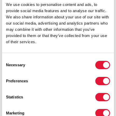
hecho una gran contribución a la respuesta al sida que
We use cookies to personalise content and ads, to
perduraría para siempre. «Tenía unas habilidades de
provide social media features and to analyse our traffic.
facilitación mayúsculas, que se volvían especialmente
We also share information about your use of our site with
soberbias en las trincheras del programa de
our social media, advertising and analytics partners who
alfabetización sobre el tratamiento de Treatment
may combine it with other information that you’ve
Action Campaign, la organización que con tanto
provided to them or that they’ve collected from your use
orgullo lideraba y para la que no dejaba de trabajar. Su
of their services.
especial talento para convertir la información científica
en accesible para las comunidades fue la seña
distintiva de su tenaz defensa, y eso será algo que
Consent
Necessary
siempre echaremos infinitamente de menos», señala
Selection
el Sr. Mugabe. «Hemos perdido a todo un gigante en
el movimiento de la justicia social y el sida que logró
Preferences
llegar al corazón de muchísimas personas».
Statistics
El Sr. Mosane tenía un firme compromiso tanto con
Marketing
ONUSIDA como con otras redes e instituciones a lo