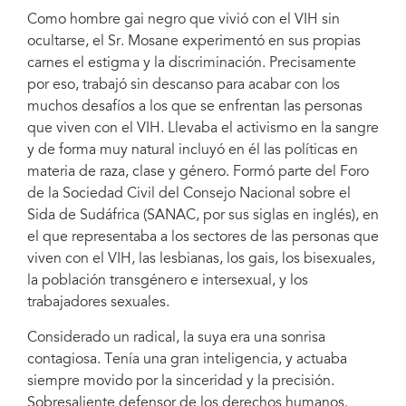
Como hombre gai negro que vivió con el VIH sin
Andrew Mosane, el aguerrido activista del sida que llevó la voz de las
ocultarse, el Sr. Mosane experimentó en sus propias
personas y las comunidades marginadas al centro de la respuesta al sida,
carnes el estigma y la discriminación. Precisamente
falleció el día 15 de enero de 2021 a los 45 años de edad. Era conocidísimo
en Sudáfrica y en todos los rincones del mundo como un incansable defensor
por eso, trabajó sin descanso para acabar con los
de los derechos humanos. Foto cortesía de SANAC
muchos desafíos a los que se enfrentan las personas
que viven con el VIH. Llevaba el activismo en la sangre
y de forma muy natural incluyó en él las políticas en
materia de raza, clase y género. Formó parte del Foro
de la Sociedad Civil del Consejo Nacional sobre el
Sida de Sudáfrica (SANAC, por sus siglas en inglés), en
el que representaba a los sectores de las personas que
viven con el VIH, las lesbianas, los gais, los bisexuales,
la población transgénero e intersexual, y los
trabajadores sexuales.
Considerado un radical, la suya era una sonrisa
contagiosa. Tenía una gran inteligencia, y actuaba
siempre movido por la sinceridad y la precisión.
Sobresaliente defensor de los derechos humanos.