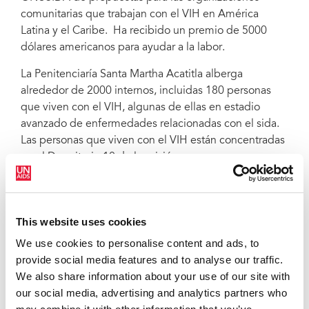
comunitarias que trabajan con el VIH en América
Latina y el Caribe. Ha recibido un premio de 5000
dólares americanos para ayudar a la labor.
La Penitenciaría Santa Martha Acatitla alberga
alrededor de 2000 internos, incluidas 180 personas
que viven con el VIH, algunas de ellas en estadio
avanzado de enfermedades relacionadas con el sida.
Las personas que viven con el VIH están concentradas
en el Dormitorio 10 de la prisión.
“El Dormitorio 10 está abarrotado y mantener el
distanciamiento físico es difícil. Su acceso a
condiciones de higiene y limpieza es muy reducido.
This website uses cookies
Además, la mayoría no había recibido materiales de
We use cookies to personalise content and ads, to
protección individual para la COVID-19, y los pocos
provide social media features and to analyse our traffic.
que han podido acceder a ellos lo consiguieron
We also share information about your use of our site with
gracias a sus familias”, afirma la Sra. Gutiérrez.
our social media, advertising and analytics partners who