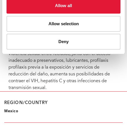
que llevo hasta en la última gota de mi sangre”,
Allow all
admite. “Con estas acciones estamos devolviendo la
vida a personas olvidadas. Agradezco a ONUSIDA que
haya financiado este proyecto; con él estamos
Allow selection
apoyando a población carente en todos los ámbitos”.
Un día cualquiera, se encarcela aproximadamente a 11
Deny
millones de personas en todo el mundo. El riesgo de
violencia sexual entre reclusos, junto con el acceso
inadecuado a preservativos, lubricantes, profilaxis
profilaxis previa a la exposición y servicios de
reducción del daño, aumenta sus posibilidades de
contraer el VIH, hepatitis C y otras infecciones de
transmisión sexual.
REGION/COUNTRY
Mexico