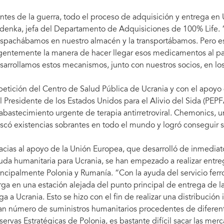
ntes de la guerra, todo el proceso de adquisición y entrega en U
denka, jefa del Departamento de Adquisiciones de 100% Life. “
spachábamos en nuestro almacén y la transportábamos. Pero est
gentemente la manera de hacer llegar esos medicamentos al país
sarrollamos estos mecanismos, junto con nuestros socios, en los
petición del Centro de Salud Pública de Ucrania y con el apoy
l Presidente de los Estados Unidos para el Alivio del Sida (PEP
 abastecimiento urgente de terapia antirretroviral. Chemonics,
scó existencias sobrantes en todo el mundo y logró conseguir su
acias al apoyo de la Unión Europea, que desarrolló de inmediato
uda humanitaria para Ucrania, se han empezado a realizar entreg
incipalmente Polonia y Rumanía. “Con la ayuda del servicio ferr
rga en una estación alejada del punto principal de entrega de 
ega a Ucrania. Esto se hizo con el fin de realizar una distribució
an número de suministros humanitarios procedentes de diferente
servas Estratégicas de Polonia, es bastante difícil sacar las mer