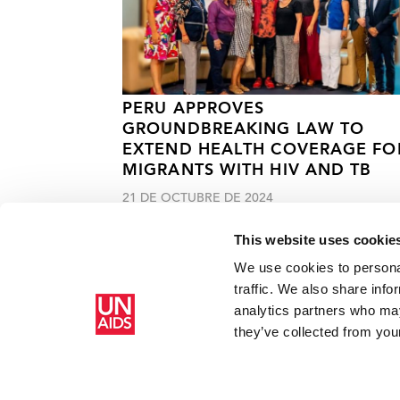
PERU APPROVES
GROUNDBREAKING LAW TO
EXTEND HEALTH COVERAGE FO
MIGRANTS WITH HIV AND TB
21 DE OCTUBRE DE 2024
This website uses cookie
We use cookies to personal
traffic. We also share info
analytics partners who may
Inicio
Recursos
Logística salvavidas en Ucrania
they’ve collected from your