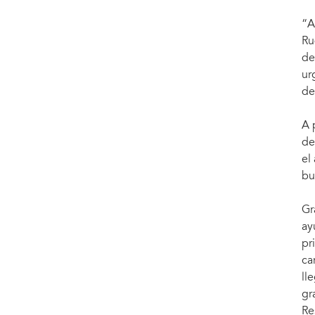
“A
Ru
de
ur
de
A 
de
el
bu
Gr
ay
pr
ca
ll
gr
Re