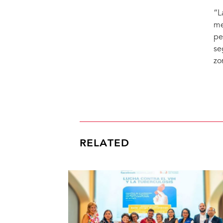
“L
me
pe
se
zo
RELATED