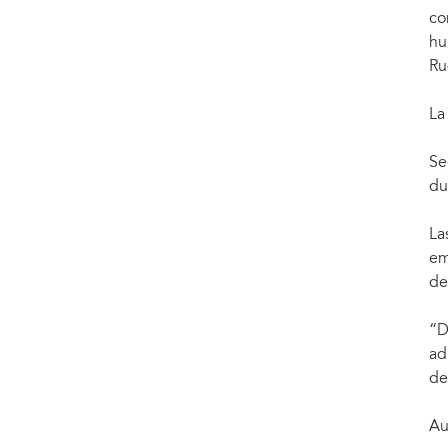
co
hu
Ru
La
Se
du
La
em
de
“D
ad
de
Au