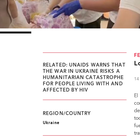
F
L
RELATED: UNAIDS WARNS THAT
THE WAR IN UKRAINE RISKS A
HUMANITARIAN CATASTROPHE
14
FOR PEOPLE LIVING WITH AND
AFFECTED BY HIV
El
co
de
REGION/COUNTRY
to
Ukraine
fu
tr