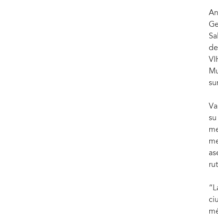
Courtesy of 100% LIFE
An
Ge
Sa
de
VI
Mu
su
Va
su
me
me
as
rut
“L
ci
mé