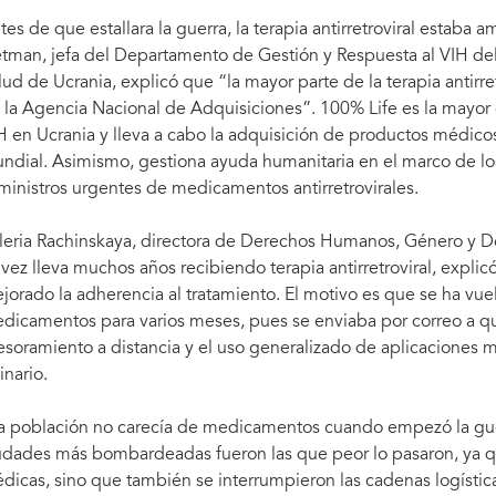
Courtesy of 100% LIFE
tes de que estallara la guerra, la terapia antirretroviral estaba
tman, jefa del Departamento de Gestión y Respuesta al VIH del
lud de Ucrania, explicó que “la mayor parte de la terapia antirret
 la Agencia Nacional de Adquisiciones”. 100% Life es la mayor
H en Ucrania y lleva a cabo la adquisición de productos médico
ndial. Asimismo, gestiona ayuda humanitaria en el marco de lo
ministros urgentes de medicamentos antirretrovirales.
leria Rachinskaya, directora de Derechos Humanos, Género y De
 vez lleva muchos años recibiendo terapia antirretroviral, exp
jorado la adherencia al tratamiento. El motivo es que se ha vuel
dicamentos para varios meses, pues se enviaba por correo a qui
esoramiento a distancia y el uso generalizado de aplicaciones 
inario.
a población no carecía de medicamentos cuando empezó la guer
udades más bombardeadas fueron las que peor lo pasaron, ya qu
dicas, sino que también se interrumpieron las cadenas logística