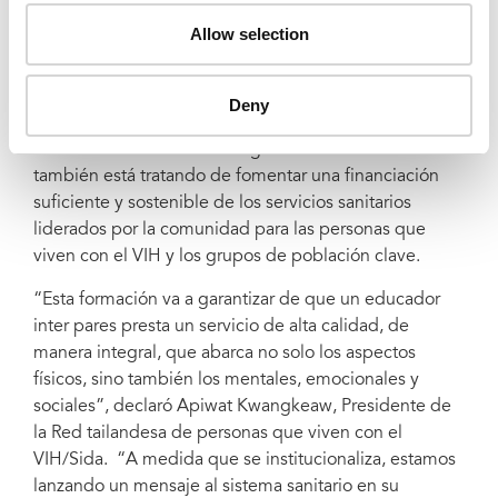
certificados han sido acreditadas y pueden registrarse
Allow selection
como unidades de servicios sanitarios en el plan de
cobertura sanitaria universal. Tras haber apoyado el
desarrollo y la prueba piloto del programa, ONUSIDA
Deny
actualmente respalda un estudio para calcular el coste
de dichos servicios. La delegación de ONUSIDA
también está tratando de fomentar una financiación
suficiente y sostenible de los servicios sanitarios
liderados por la comunidad para las personas que
viven con el VIH y los grupos de población clave.
“Esta formación va a garantizar de que un educador
inter pares presta un servicio de alta calidad, de
manera integral, que abarca no solo los aspectos
físicos, sino también los mentales, emocionales y
sociales”, declaró Apiwat Kwangkeaw, Presidente de
la Red tailandesa de personas que viven con el
VIH/Sida. “A medida que se institucionaliza, estamos
lanzando un mensaje al sistema sanitario en su