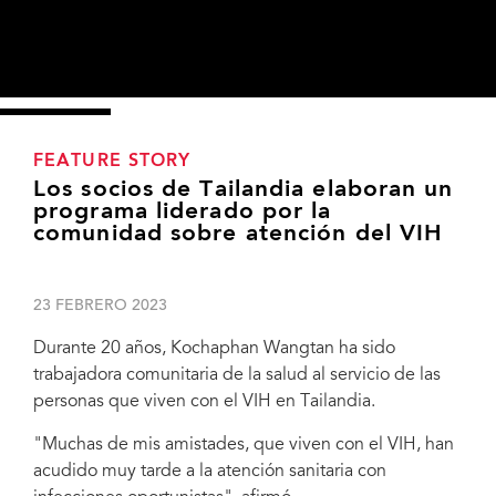
FEATURE STORY
Los socios de Tailandia elaboran un
programa liderado por la
comunidad sobre atención del VIH
23 FEBRERO 2023
Durante 20 años, Kochaphan Wangtan ha sido
trabajadora comunitaria de la salud al servicio de las
personas que viven con el VIH en Tailandia.
"Muchas de mis amistades, que viven con el VIH, han
acudido muy tarde a la atención sanitaria con
Community health worker Kochaphan Wangtan receives her certificate from
curriculum author Dr Wachara Riewpaiboon. Bangkok, Thailand, 17 February 2023.