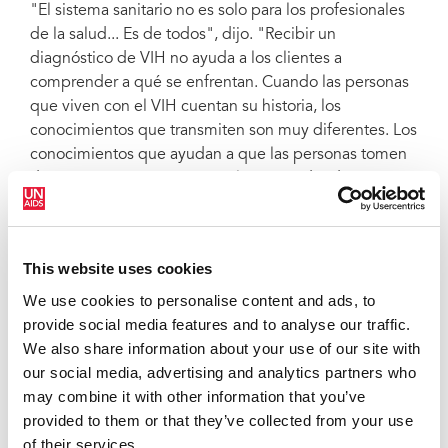
"El sistema sanitario no es solo para los profesionales
de la salud... Es de todos", dijo. "Recibir un
diagnóstico de VIH no ayuda a los clientes a
comprender a qué se enfrentan. Cuando las personas
que viven con el VIH cuentan su historia, los
conocimientos que transmiten son muy diferentes. Los
conocimientos que ayudan a que las personas tomen
decisiones por sí mismas suelen proceder de sus
iguales, no de los médicos."
Para ella, la atención va más allá de la medicina.
This website uses cookies
"No solo nos ocupamos de la biología, sino también
We use cookies to personalise content and ads, to
de la psicología y de nuestra interacción con el
provide social media features and to analyse our traffic.
entorno social: cómo ve el público a las personas que
We also share information about your use of our site with
viven con el VIH y cómo ellas se perciben a sí
our social media, advertising and analytics partners who
mismas", añadió la Dr. Riewpaiboon. "Es muy
may combine it with other information that you’ve
importante ayudar a la gente a ver el lado positivo de
provided to them or that they’ve collected from your use
su experiencia".
of their services.