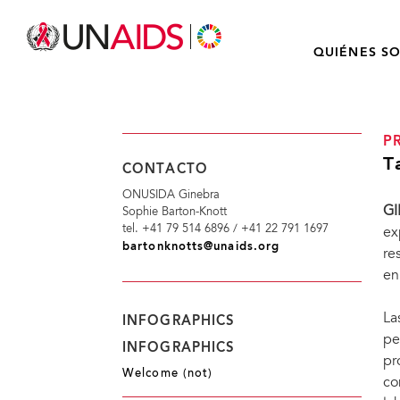
QUIÉNES S
P
T
CONTACTO
ONUSIDA Ginebra
GI
Sophie Barton-Knott
tel. +41 79 514 6896 / +41 22 791 1697
ex
bartonknotts@unaids.org
re
en
La
INFOGRAPHICS
pe
INFOGRAPHICS
pr
Welcome (not)
co