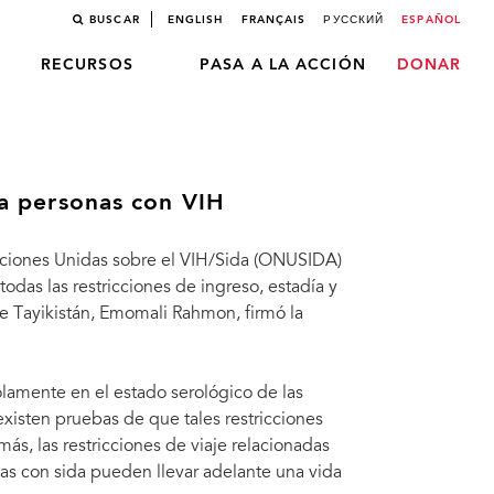
BUSCAR
ENGLISH
FRANÇAIS
РУССКИЙ
ESPAÑOL
RECURSOS
PASA A LA ACCIÓN
DONAR
ara personas con VIH
aciones Unidas sobre el VIH/Sida (ONUSIDA)
odas las restricciones de ingreso, estadía y
de Tayikistán, Emomali Rahmon, firmó la
olamente en el estado serológico de las
xisten pruebas de que tales restricciones
ás, las restricciones de viaje relacionadas
nas con sida pueden llevar adelante una vida