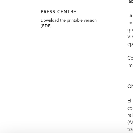
la
PRESS CENTRE
La
Download the printable version
in
(PDF)
qu
VI
ep
Co
im
O
El
co
re
(A
tr