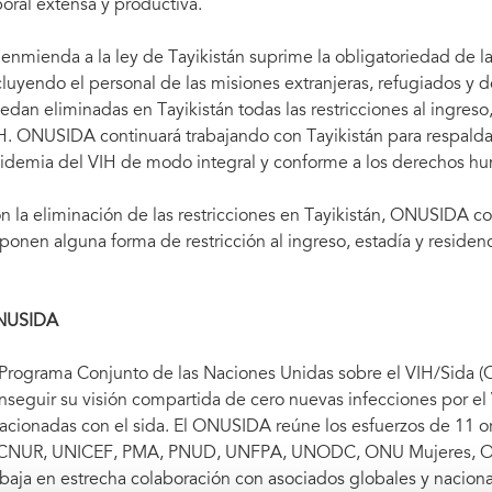
boral extensa y productiva.
 enmienda a la ley de Tayikistán suprime la obligatoriedad de l
cluyendo el personal de las misiones extranjeras, refugiados y 
edan eliminadas en Tayikistán todas las restricciones al ingreso,
H. ONUSIDA continuará trabajando con Tayikistán para respaldar
idemia del VIH de modo integral y conforme a los derechos h
n la eliminación de las restricciones en Tayikistán, ONUSIDA co
ponen alguna forma de restricción al ingreso, estadía y residen
NUSIDA
 Programa Conjunto de las Naciones Unidas sobre el VIH/Sida (
nseguir su visión compartida de cero nuevas infecciones por el 
lacionadas con el sida. El ONUSIDA reúne los esfuerzos de 11 o
CNUR, UNICEF, PMA, PNUD, UNFPA, UNODC, ONU Mujeres, OI
abaja en estrecha colaboración con asociados globales y naciona