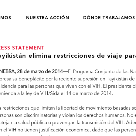
OMOS
NUESTRA ACCIÓN
DÓNDE TRABAJAMOS
RESS STATEMENT
ayikistán elimina restricciones de viaje p
NEBRA, 28 de marzo de 2014—
El Programa Conjunto de las N
presa su beneplácito por la reciente supresión en Tayikistán de t
sidencia para las personas que viven con el VIH. El presidente 
mienda a la ley de VIH/Sida el 14 de marzo de 2014.
s restricciones que limitan la libertad de movimiento basadas s
rsonas son discriminatorias y violan los derechos humanos. No e
otejan la salud pública o prevengan la transmisión del VIH. Adem
n el VIH no tienen justificación económica, dado que las perso