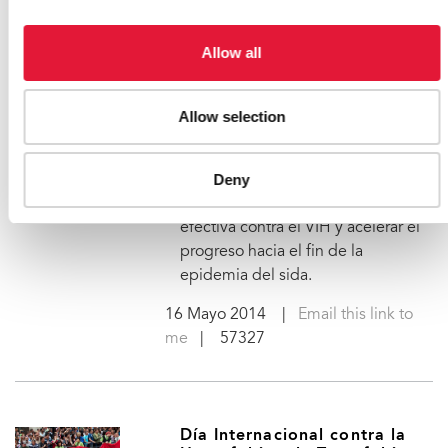
ONUSIDA insta a intensificar
las medidas encaminadas a
encontrar una vacuna para el
Allow all
VIH
En el Día Internacional de la Vacuna
Allow selection
contra el VIH, ONUSIDA hace un
llamamiento urgente para reforzar
Deny
los esfuerzos mundiales que
permitan encontrar una vacuna
efectiva contra el VIH y acelerar el
progreso hacia el fin de la
epidemia del sida.
16 Mayo 2014
|
Email this link to
me
| 57327
Día Internacional contra la