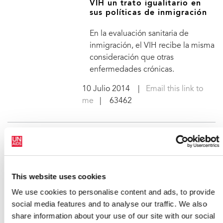
VIH un trato igualitario en
sus políticas de inmigración
En la evaluación sanitaria de
inmigración, el VIH recibe la misma
consideración que otras
enfermedades crónicas.
10 Julio 2014
|
Email this link to
me
| 63462
La Junta de ONUSIDA hace
un llamamiento para que la
epidemia de sida deje de ser
This website uses cookies
una amenaza para la salud
pública para el 2030
We use cookies to personalise content and ads, to provide
social media features and to analyse our traffic. We also
Tras tres días de debates, ha
share information about your use of our site with our social
concluido en Ginebra la 34ª