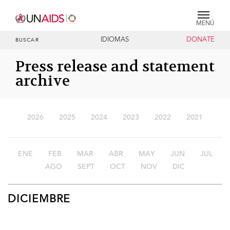
MENÚ
IDIOMAS
DONATE
BUSCAR
Press release and statement
archive
2026
2025
2024
2023
2022
2021
ENE
FEB
MAR
ABR
MAY
JUN
JUL
AGO
SEPT
OCT
NOV
DIC
DICIEMBRE