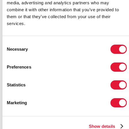
media, advertising and analytics partners who may
reunión de la Junta Coordinadora
combine it with other information that you’ve provided to
del Programa de ONUSIDA. Entre
them or that they’ve collected from your use of their
los principales asuntos a tratar,
services.
figuraba lograr la inclusión del VIH
en los objetivos de desarrollo
sostenible para después de 2015,
Consent
poner fin a la epidemia de sida y...
Necessary
Selection
4 Julio 2014
|
Email this link to
me
| 63461
Preferences
Statistics
MAYO
Marketing
En el Día Internacional de la
Show details
Vacuna contra el VIH,