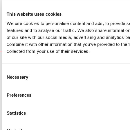
This website uses cookies
We use cookies to personalise content and ads, to provide s
features and to analyse our traffic. We also share informatio
of our site with our social media, advertising and analytics 
combine it with other information that you’ve provided to them
collected from your use of their services.
CONTACTO
Consent
UNAIDS
Necessary
Luisa Cabal
Selection
caball@unaids.org
UNAIDS
Preferences
Alasdair Reid
reida@unaids.org
Statistics
CAMPAIGNS