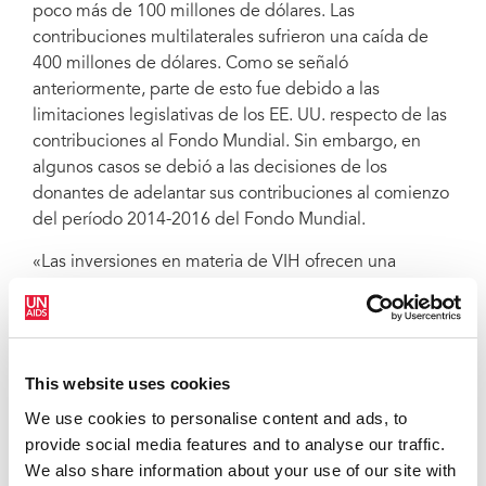
poco más de 100 millones de dólares. Las
contribuciones multilaterales sufrieron una caída de
400 millones de dólares. Como se señaló
anteriormente, parte de esto fue debido a las
limitaciones legislativas de los EE. UU. respecto de las
contribuciones al Fondo Mundial. Sin embargo, en
algunos casos se debió a las decisiones de los
donantes de adelantar sus contribuciones al comienzo
del período 2014-2016 del Fondo Mundial.
«Las inversiones en materia de VIH ofrecen una
extraordinaria relación calidad-precio. Hemos
invertido de forma acertada en la prestación de
servicios de prevención y tratamiento del VIH que
pueden salvar las vidas de millones de personas y hoy
This website uses cookies
día estamos viendo los resultados de dichas
We use cookies to personalise content and ads, to
inversiones», señaló Michel Sidibé, director ejecutivo
provide social media features and to analyse our traffic.
de ONUSIDA. «La caída de los recursos
We also share information about your use of our site with
internacionales nos impedirá llegar a las 17 millones