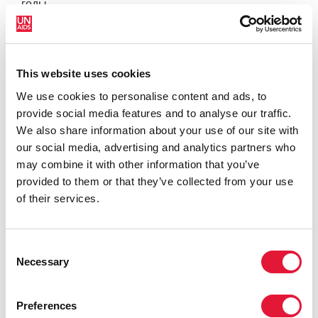
годы.
«Инвестиции в меры против СПИДа придают
денежным средствам особую ценность. Мы
благоразумно инвестировали средства в
This website uses cookies
предоставление жизненно важных услуг по
We use cookies to personalise content and ads, to
лечению и профилактике ВИЧ миллионам людей, и
provide social media features and to analyse our traffic.
сегодня мы видим результаты этих инвестиций»,
We also share information about your use of our site with
сказал исполнительный директор ЮНЭЙДС
our social media, advertising and analytics partners who
Мишель Сидибе. «Сокращение объема
may combine it with other information that you’ve
международных ресурсов ограничит нашу
provided to them or that they’ve collected from your use
способность охватить те 17 миллионов человек,
of their services.
которые все еще нуждаются в лечении».
«Объем направленного на противодействие ВИЧ
Consent
финансирования со стороны правительств стран-
Necessary
Selection
доноров продолжает сокращаться», сказала вице-
президент Фонда семьи Кайзер Джен Кейтс,
директор по глобальной политике в области
Preferences
здравоохранения и ВИЧ. «Недавно предложенное