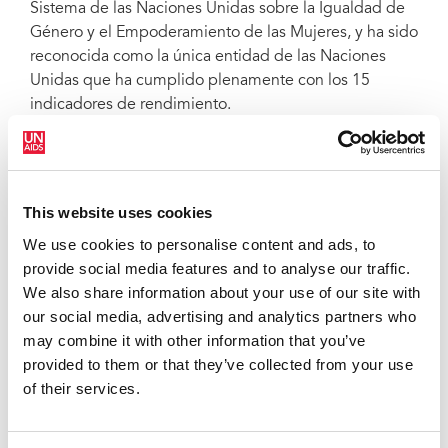
Sistema de las Naciones Unidas sobre la Igualdad de
Género y el Empoderamiento de las Mujeres, y ha sido
reconocida como la única entidad de las Naciones
Unidas que ha cumplido plenamente con los 15
indicadores de rendimiento.
El nuevo plan pretende apoyarse en esos avances y
establecer nuevos objetivos que sean más ambiciosos.
«El Plan de Acción sobre la igualdad de género de
This website uses cookies
ONUSIDA es una herramienta para el cambio», afirmó
Gunilla Carlsson, Directora Ejecutiva Adjunta de
We use cookies to personalise content and ads, to
ONUSIDA. «Una herramienta para crear un entorno de
provide social media features and to analyse our traffic.
trabajo donde se maximice el poder beneficioso de la
We also share information about your use of our site with
igualdad y la diversidad, donde mujeres y hombres
our social media, advertising and analytics partners who
estén facultados para dedicarse a una carrera
may combine it with other information that you’ve
profesional satisfactoria, libre de discriminación y
provided to them or that they’ve collected from your use
hostigamiento de ningún tipo. Estoy orgullosa de
of their services.
ponerlo en marcha como parte del plan de cinco
puntos sobre la prevención y solución de todo tipo de