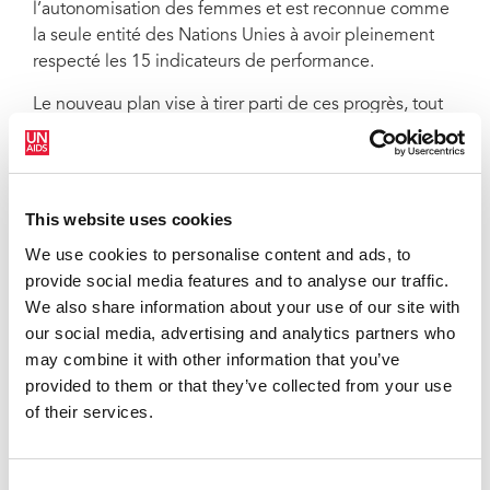
l’autonomisation des femmes et est reconnue comme
la seule entité des Nations Unies à avoir pleinement
respecté les 15 indicateurs de performance.
Le nouveau plan vise à tirer parti de ces progrès, tout
en établissant de nouveaux objectifs plus ambitieux.
Gunilla Carlsson, Directrice exécutive adjointe de
l’ONUSIDA a déclaré : « Le Plan d’action pour l’égalité
des sexes est un outil de changement. Un outil pour
This website uses cookies
faciliter la mise en place d’un environnement de travail
We use cookies to personalise content and ads, to
qui optimise la force constructive de l’égalité et de la
provide social media features and to analyse our traffic.
diversité, où les femmes et les hommes sont habilités
We also share information about your use of our site with
à poursuivre une carrière épanouissante, sans
our social media, advertising and analytics partners who
discrimination et harcèlement de quelque sorte. Je
may combine it with other information that you’ve
suis fière de le lancer dans le cadre du plan en cinq
provided to them or that they’ve collected from your use
points de l’ONUSIDA visant à prévenir et à combattre
of their services.
toutes les formes de harcèlement au sein de
l’ONUSIDA »
Consent
Le Plan d’action pour l’égalité des sexes de