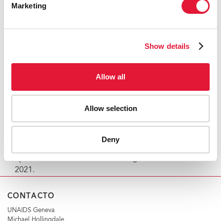
Marketing
intersexuales, con los principios feministas y la justicia
racial ha sido patente a lo largo de sus 30 años como
activista. Como organizador, comunicador y mentor
experimentado, aporta a su nuevo puesto en MPact un
Show details
largo historial de compromiso con las redes de
personas que viven con el VIH. A través de su trabajo
Allow all
en organizaciones locales, redes nacionales de
personas que viven con el VIH, departamentos de
salud y el mundo académico, ha estado al frente de
Allow selection
los movimientos por la justicia social, liderando desde
dentro, en colaboración con las comunidades de las
que forma parte.
Deny
Spieldenner asumirá su nuevo cargo el 1 de marzo de
2021.
CONTACTO
UNAIDS Geneva
Michael Hollingdale