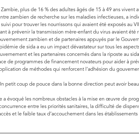
 Zambie, plus de 16 % des adultes âgés de 15 à 49 ans vivent 
ntre zambien de recherche sur les maladies infectieuses, a indiq
 suivi pour trouver les nourrissons qui avaient été exposés au VIH
sant à prévenir la transmission mère-enfant du virus avaient été 
uvernement zambien et de partenaires appuyés par le Gouver
épidémie de sida a eu un impact dévastateur sur tous les aspects 
uvernement et les partenaires concernés dans la riposte au sida 
ace de programmes de financement novateurs pour aider à préve
application de méthodes qui renforcent l’adhésion du gouverne
Un petit coup de pouce dans la bonne direction peut avoir beauco
le a évoqué les nombreux obstacles à la mise en œuvre de pro
 concurrence entre les priorités sanitaires, la difficulté de dispen
accès et le faible taux d’accouchement dans les établissements 