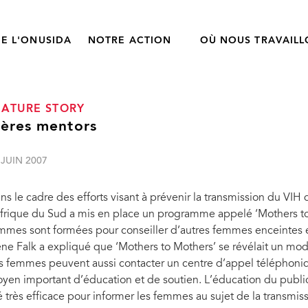
E L'ONUSIDA
NOTRE ACTION
OÙ NOUS TRAVAIL
EATURE STORY
ères mentors
 JUIN 2007
ns le cadre des efforts visant à prévenir la transmission du VIH 
Afrique du Sud a mis en place un programme appelé ‘Mothers 
mmes sont formées pour conseiller d’autres femmes enceintes e
ne Falk a expliqué que ‘Mothers to Mothers’ se révélait un modè
s femmes peuvent aussi contacter un centre d’appel téléphoniqu
yen important d’éducation et de soutien. L’éducation du public
é très efficace pour informer les femmes au sujet de la transmi