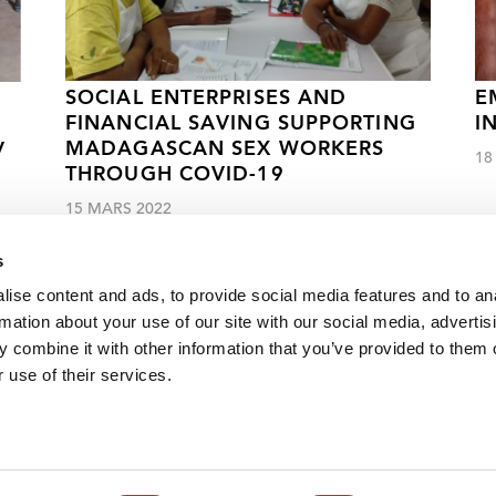
SOCIAL ENTERPRISES AND
E
FINANCIAL SAVING SUPPORTING
I
MADAGASCAN SEX WORKERS
V
18
THROUGH COVID-19
15 MARS 2022
s
ise content and ads, to provide social media features and to an
rmation about your use of our site with our social media, advertis
 combine it with other information that you’ve provided to them o
Cliquez ici pour accéder aux reportages, vidéos, publications, infograph
 use of their services.
VACANCI