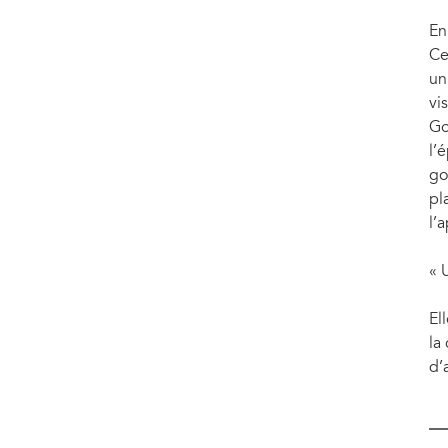
En
Ce
un
vi
Go
l’
go
pl
l’
« 
El
la
d’