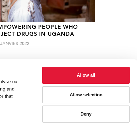
MPOWERING PEOPLE WHO
NJECT DRUGS IN UGANDA
 JANVIER 2022
Allow all
alyse our
ing and
Allow selection
r that
ies, etc.
Mères mentors
Deny
ES
CONTACT UNAIDS