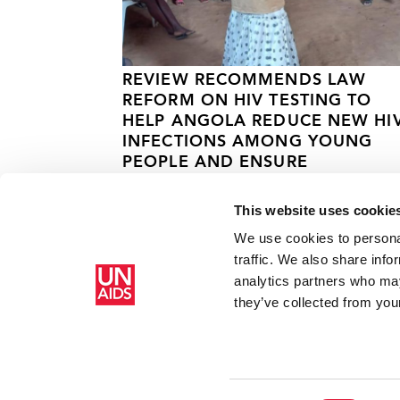
REVIEW RECOMMENDS LAW
REFORM ON HIV TESTING TO
HELP ANGOLA REDUCE NEW HI
INFECTIONS AMONG YOUNG
PEOPLE AND ENSURE
TREATMENT
This website uses cookie
11 MAI 2022
We use cookies to personal
traffic. We also share info
analytics partners who may
Accueil
Ressources - En savoir plus sur le travail de l’ONUSIDA 
they’ve collected from your