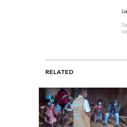
Li
Da
VI
RELATED