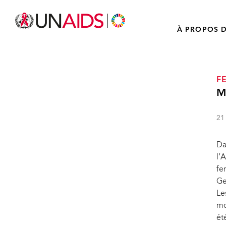
À PROPOS D
F
M
21
Da
l’
fe
Ge
Le
mo
ét