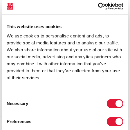
contribuer à ce que les enfants soient
convenablement pris en charge par leurs parents. Les
personnes chargées de la mise en œuvre de la lutte
contre le VIH/sida ont été invités à veiller à ce que les
This website uses cookies
besoins des enfants figurent en bonne place dans tous
les programmes et toutes les interventions de riposte
We use cookies to personalise content and ads, to
au VIH.
provide social media features and to analyse our traffic.
We also share information about your use of our site with
our social media, advertising and analytics partners who
may combine it with other information that you’ve
Liens:
provided to them or that they’ve collected from your use
of their services.
Davantage d’informations sur la Réunion des personnes
chargées de la mise en œuvre de la lutte contre le
Consent
VIH/sida
Necessary
Selection
Preferences
RELATED