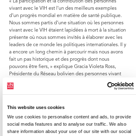
« La participation et la contribution des personnes
vivant avec le VIH est l’un des meilleurs exemples
d’un progrès mondial en matière de santé publique.
Nous sommes partis d’une situation où les personnes
vivant avec le VIH étaient lapidées à mort à la situation
présente où nous sommes invités à élaborer avec les
leaders de ce monde les politiques internationales. Il y
a encore un long chemin à parcourir mais nous avons
fait un pas historique et des progrès dont nous
pouvons être fiers, » explique Gracia Violeta Ross,
Présidente du Réseau bolivien des personnes vivant
avec le VIH/sida.
Du principe à l’action : mener par l’exemple
This website uses cookies
We use cookies to personalise content and ads, to provide
Le document de politique générale se sert des
social media features and to analyse our traffic. We also
exemples de décideurs et d’actions de pays et
share information about your use of our site with our social
communautés qui concrétisent le principe GIPA. En