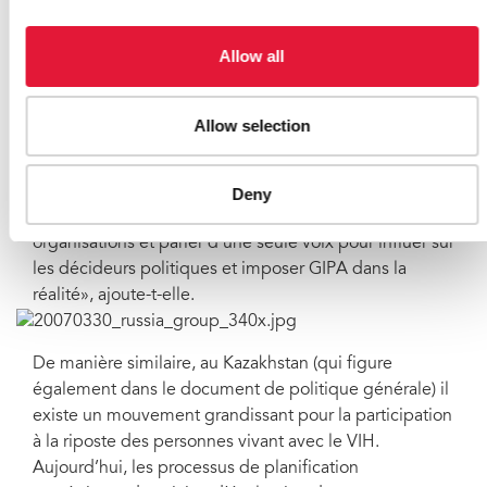
Coalition des Parlementaires africains contre le
VIH/SIDA et de la Coalition des Parlementaires
Allow all
tanzaniens contre le SIDA (TAPAC), qui est citée dans
le document de politique générale de l’ONUSIDA.
Allow selection
« Si nous voulons gagner la bataille contre le VIH, il
nous faut la pleine participation des personnes vivant
avec le VIH. Dans le même temps, les personnes
Deny
vivant avec le VIH doivent rester unies, renforcer leurs
organisations et parler d’une seule voix pour influer sur
les décideurs politiques et imposer GIPA dans la
réalité», ajoute-t-elle.
De manière similaire, au Kazakhstan (qui figure
également dans le document de politique générale) il
existe un mouvement grandissant pour la participation
à la riposte des personnes vivant avec le VIH.
Aujourd’hui, les processus de planification