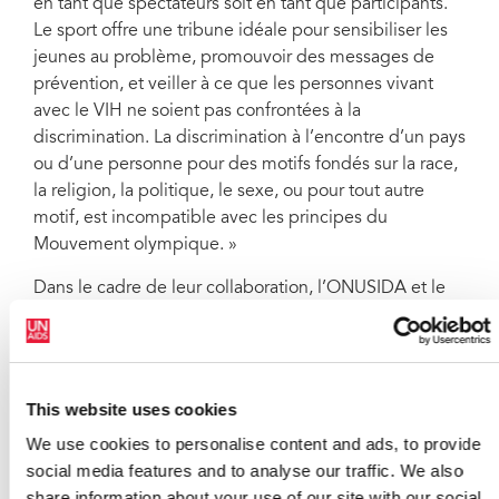
en tant que spectateurs soit en tant que participants.
Le sport offre une tribune idéale pour sensibiliser les
jeunes au problème, promouvoir des messages de
prévention, et veiller à ce que les personnes vivant
avec le VIH ne soient pas confrontées à la
discrimination. La discrimination à l’encontre d’un pays
ou d’une personne pour des motifs fondés sur la race,
la religion, la politique, le sexe, ou pour tout autre
motif, est incompatible avec les principes du
Mouvement olympique. »
Dans le cadre de leur collaboration, l’ONUSIDA et le
CIO ont élaboré la publication ‘‘Ensemble pour la
prévention sur le VIH: Une trousse à outils pour la
communauté du sport”, qui donne des informations
sur le VIH et comprend des messages émanant de
This website uses cookies
vedettes du sport, dont certaines sont séropositives au
We use cookies to personalise content and ads, to provide
VIH. Une version en swahili de la trousse à outils est en
social media features and to analyse our traffic. We also
préparation et son lancement est prévu en Tanzanie
share information about your use of our site with our social