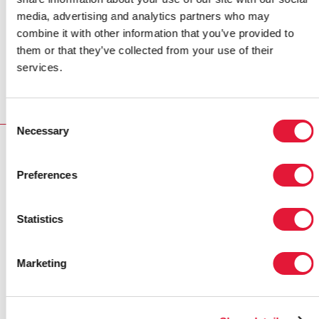
pour juin 2008.
media, advertising and analytics partners who may
Le partenariat entre l’ONUSIDA et le CIO parraine
combine it with other information that you’ve provided to
également la production et la distribution de cartes de
them or that they’ve collected from your use of their
sensibilisation au VIH et de rubans rouges qui seront
services.
insérés dans les dossiers que recevront les 11 000
athlètes dès leur arrivée à Beijing pour les XXVIIIes
Jeux olympiques en août prochain.
Consent
Necessary
Selection
PORTER LA FLAMME OLYMPIQUE POUR LES PVVS
EN TANZA
Preferences
Partenaires:
Statistics
Comité international olympique
Marketing
Liens externes:
Fondation WAMA