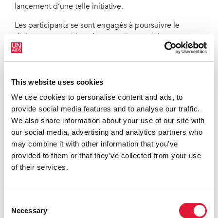
lancement d’une telle initiative.
Les participants se sont engagés à poursuivre le
dialogue entamé lors de cet atelier, en échangeant
des matériels et partageant des activités et en se
portant réciproquement conseil sur des sujets
spécifiques.
This website uses cookies
L’atelier a été suivi des célébrations du 10ème
We use cookies to personalise content and ads, to
anniversaire du CEN, moment historique pour la
provide social media features and to analyse our traffic.
riposte du secteur privé, non seulement au Brésil mais
We also share information about your use of our site with
dans toute l’Amérique latine.
our social media, advertising and analytics partners who
may combine it with other information that you’ve
Pour plus d’information, veuillez contacter les points
provided to them or that they’ve collected from your use
focaux ONUSIDA :
of their services.
Marie Engel, Associations avec le secteur privé,
ONUSIDA
Tél.: +41 22 791 4451, email:
engelm@unaids.org
Consent
Necessary
Selection