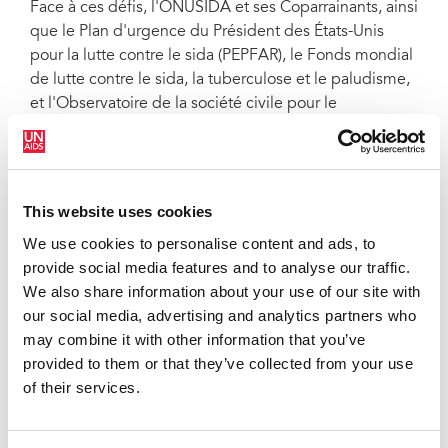
Face à ces défis, l'ONUSIDA et ses Coparrainants, ainsi
que le Plan d'urgence du Président des États-Unis
pour la lutte contre le sida (PEPFAR), le Fonds mondial
de lutte contre le sida, la tuberculose et le paludisme,
et l'Observatoire de la société civile pour le
VIH/TB/Paludisme soutiennent le Programme national
haïtien de lutte contre le sida.
L'ONUSIDA collabore avec l'unité de gestion des
This website uses cookies
urgences sanitaires du ministère de la santé et de la
population pour soutenir la fourniture de traitements
We use cookies to personalise content and ads, to
contre le VIH. Cet appui comprend des programmes
provide social media features and to analyse our traffic.
visant à fournir un vaste ensemble de mesures de
We also share information about your use of our site with
soutien aux communautés touchées. Par exemple, en
our social media, advertising and analytics partners who
collaboration avec le Haut Commissariat des Nations
may combine it with other information that you’ve
Unies pour les réfugiés (HCR) et l'Organisation de
provided to them or that they’ve collected from your use
développement et de lutte contre la pauvreté
of their services.
(ODELPA), l'ONUSIDA soutient les filles et les femmes
qui ont survécu à la violence sexiste en formant les