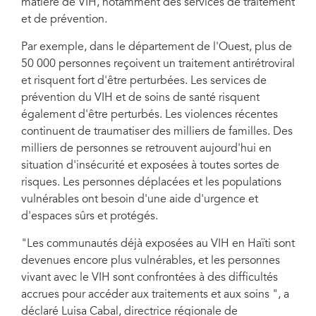
matière de VIH, notamment des services de traitement
et de prévention.
L'Organisation de développement et de lutte contre la pauvreté (ODELPA)
en Haïti s'est jointe à la campagne de la Journée zéro discrimination 2024
Par exemple, dans le département de l'Ouest, plus de
Pour protéger la santé de chacun-e, protéger les droits de chacun-e.
Montage photo ; photos avec l'aimable autorisation de l'ODELPA via
50 000 personnes reçoivent un traitement antirétroviral
Facebook.
et risquent fort d'être perturbées. Les services de
prévention du VIH et de soins de santé risquent
également d'être perturbés. Les violences récentes
continuent de traumatiser des milliers de familles. Des
milliers de personnes se retrouvent aujourd'hui en
situation d'insécurité et exposées à toutes sortes de
risques. Les personnes déplacées et les populations
vulnérables ont besoin d'une aide d'urgence et
d'espaces sûrs et protégés.
"Les communautés déjà exposées au VIH en Haïti sont
devenues encore plus vulnérables, et les personnes
vivant avec le VIH sont confrontées à des difficultés
accrues pour accéder aux traitements et aux soins ", a
déclaré Luisa Cabal, directrice régionale de