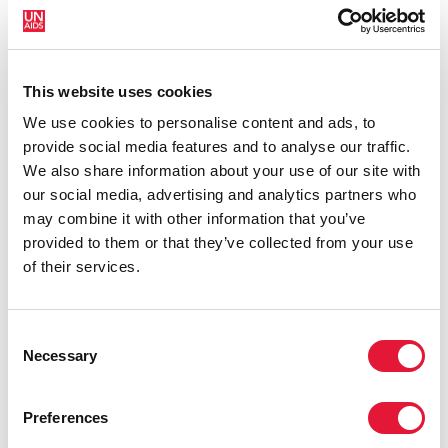
dirigeants africains connus qui demandent à leurs
pairs de repenser et d’intensifier les efforts visant à
empêcher la propagation du VIH. La Banque
mondiale, l’ONUSIDA, l’Organisation mondiale de la
This website uses cookies
Santé, la Fondation Bill et Melinda Gates, le Fonds
We use cookies to personalise content and ads, to
mondial de lutte contre le sida, la tuberculose et le
provide social media features and to analyse our traffic.
paludisme, ainsi que le PEPFAR sont les partenaires de
We also share information about your use of our site with
cette initiative.
our social media, advertising and analytics partners who
Ces champions - des dirigeants ayant une visibilité
may combine it with other information that you’ve
importante sur tout le continent et des chemins de vie
provided to them or that they’ve collected from your use
très différents -, mobiliseront les instances dirigeantes
of their services.
et plaideront en faveur de l’adoption de politiques et
de mesures efficaces relatives à la prévention du VIH.
Consent
En tant que leaders d’opinion s’exprimant sans détour,
Necessary
Selection
ils s’efforceront d’initier le dialogue en matière de
changement des normes comportementales et
sociétales. Cette année, le leadership sera au cœur de
Preferences
la Journée mondiale de la lutte contre le sida. La