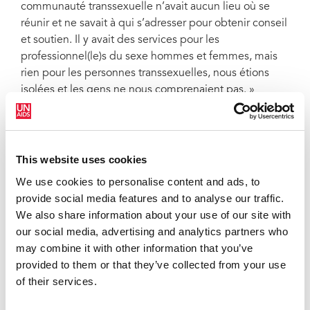
communauté transsexuelle n’avait aucun lieu où se
réunir et ne savait à qui s’adresser pour obtenir conseil
et soutien. Il y avait des services pour les
professionnel(le)s du sexe hommes et femmes, mais
rien pour les personnes transsexuelles, nous étions
isolées et les gens ne nous comprenaient pas. »
Pattaya est devenu le lieu favori de permission des
soldats américains durant la guerre du Viet Nam et est
depuis lors une des points chauds du tourisme sexuel
This website uses cookies
qui attire des milliers de visiteurs chaque année.
We use cookies to personalise content and ads, to
Sisters, comme Swing, dispose d’un centre d’accueil à
provide social media features and to analyse our traffic.
Pattaya, qui offre des services médicaux, le conseil,
We also share information about your use of our site with
l’acquisition de compétences ainsi que des activités
our social media, advertising and analytics partners who
sociales comme le maquillage, le sport et la cuisine.
may combine it with other information that you’ve
provided to them or that they’ve collected from your use
Nueng est elle-même transsexuelle et comprend donc
of their services.
bien la stigmatisation et la discrimination auxquelles
sont confrontées les professionnelles du sexe