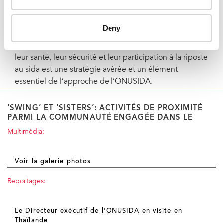
dans le commerce du sexe à Pattaya.
La collaboration avec les professionnel(le)s du sexe
Deny
pour définir leurs besoins et plaider en faveur de
politiques et programmes susceptibles d’améliorer
leur santé, leur sécurité et leur participation à la riposte
au sida est une stratégie avérée et un élément
essentiel de l’approche de l’ONUSIDA.
‘SWING’ ET ‘SISTERS’: ACTIVITÉS DE PROXIMITÉ
PARMI LA COMMUNAUTÉ ENGAGÉE DANS LE
Multimédia:
Voir la galerie photos
Reportages:
Le Directeur exécutif de l'ONUSIDA en visite en
Thaïlande