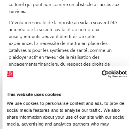
culturel qui peut agir comme un obstacle à l'accès aux
services.
L'évolution sociale de la riposte au sida a souvent été
amenée par la société civile et de nombreux
enseignements peuvent être tirés de cette
expérience. La nécessité de mettre en place des
catalyseurs pour les systèmes de santé, comme un
plaidoyer actif en faveur de la réalisation des
engagements financiers, du respect des droits de
l'homme et des promesses politiques, est toujours
vivace.
« L'efficacité des systèmes est liée à celle des
This website uses cookies
gouvernements et se fonde sur le respect des droits
We use cookies to personalise content and ads, to provide
de l'homme », a déclaré Mme Chingandu,
social media features and to analyse our traffic. We also
représentante de la société civile. « Les systèmes de
share information about your use of our site with our social
santé ne peuvent être efficaces sans une société civile
media, advertising and analytics partners who may
solide et responsable », a-t-elle ajouté.