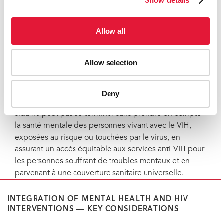
Show details
les problématiques interconnectées du VIH et de la
santé mentale par le biais de services intégrés en
Allow all
investissant dans des systèmes de santé et de
protection sociale solides, résilients, justes et financés
par des fonds publics, en inversant les inégalités
Allow selection
sanitaires et sociales et en mettant fin à la
stigmatisation et à la discrimination.
Deny
La nouvelle publication souligne que l’épidémie de
sida ne peut pas se terminer sans prendre en compte
la santé mentale des personnes vivant avec le VIH,
exposées au risque ou touchées par le virus, en
assurant un accès équitable aux services anti-VIH pour
les personnes souffrant de troubles mentaux et en
parvenant à une couverture sanitaire universelle.
INTEGRATION OF MENTAL HEALTH AND HIV
INTERVENTIONS — KEY CONSIDERATIONS