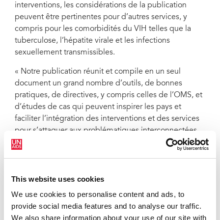
interventions, les considérations de la publication
peuvent être pertinentes pour d’autres services, y
compris pour les comorbidités du VIH telles que la
tuberculose, l’hépatite virale et les infections
sexuellement transmissibles.
« Notre publication réunit et compile en un seul
document un grand nombre d’outils, de bonnes
pratiques, de directives, y compris celles de l’OMS, et
d’études de cas qui peuvent inspirer les pays et
faciliter l’intégration des interventions et des services
pour s’attaquer aux problématiques interconnectées
de la santé mentale et du VIH sur le terrain », a déclaré
Meg Doherty, directrice du Département Programmes
mondiaux de lutte contre le VIH, l’hépatite et les
infections sexuellement transmissibles de l’OMS.
This website uses cookies
We use cookies to personalise content and ads, to
« Avec cette publication conjointe de l’ONUSIDA et
provide social media features and to analyse our traffic.
de l’OMS, nous espérons pouvoir aider ensemble les
We also share information about your use of our site with