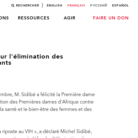
RECHERCHER
ENGLISH
FRANÇAIS
РУССКИЙ
ESPAÑOL
LONS
RESSOURCES
AGIR
FAIRE UN DON
r l'élimination des
ants
mbre, M. Sidibé a félicité la Première dame
sation des Premières dames d'Afrique contre
 la santé et le bien-être des femmes et des
riposte au VIH », a déclaré Michel Sidibé,