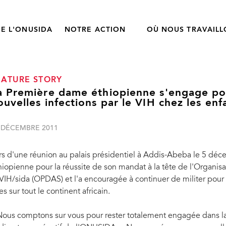
E L'ONUSIDA
NOTRE ACTION
OÙ NOUS TRAVAIL
EATURE STORY
a Première dame éthiopienne s'engage pou
ouvelles infections par le VIH chez les enf
 DÉCEMBRE 2011
rs d'une réunion au palais présidentiel à Addis-Abeba le 5 déce
hiopienne pour la réussite de son mandat à la tête de l'Organi
 VIH/sida (OPDAS) et l'a encouragée à continuer de militer pour
les sur tout le continent africain.
Nous comptons sur vous pour rester totalement engagée dans la 