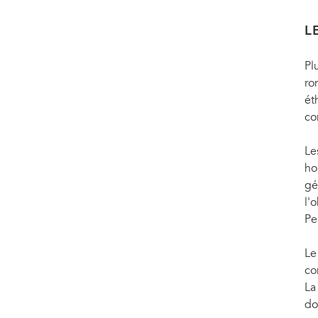
L
Pl
ro
ét
co
Le
ho
gé
l'
Pe
Le
co
La
do