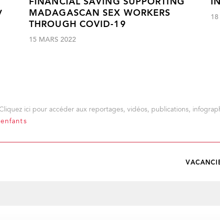
FINANCIAL SAVING SUPPORTING
I
MADAGASCAN SEX WORKERS
V
18
THROUGH COVID-19
15 MARS 2022
Cliquez ici pour accéder aux reportages, vidéos, publications, infograph
 enfants
VACANCI