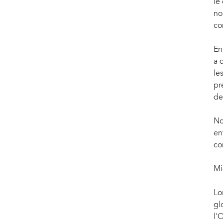
le
no
co
En
a 
le
pr
de
No
en
co
Mi
Lo
gl
l'