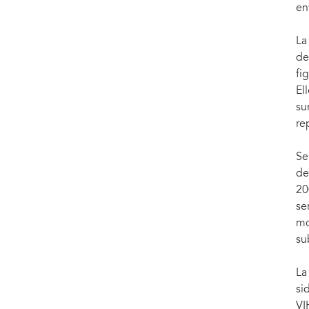
en
La
de
fi
El
su
re
Se
de
20
se
mo
su
La
si
VI