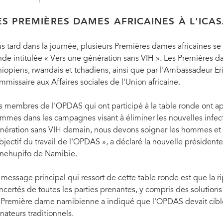
ES PREMIÈRES DAMES AFRICAINES À L'ICA
us tard dans la journée, plusieurs Premières dames africaines se
nde intitulée « Vers une génération sans VIH ». Les Premières da
hiopiens, rwandais et tchadiens, ainsi que par l'Ambassadeur E
mmissaire aux Affaires sociales de l'Union africaine.
s membres de l'OPDAS qui ont participé à la table ronde ont ap
mmes dans les campagnes visant à éliminer les nouvelles infecti
nération sans VIH demain, nous devons soigner les hommes et l
objectif du travail de l'OPDAS », a déclaré la nouvelle présid
nehupifo de Namibie.
 message principal qui ressort de cette table ronde est que la ri
ncertés de toutes les parties prenantes, y compris des solutions
 Première dame namibienne a indiqué que l'OPDAS devait cibler
nateurs traditionnels.