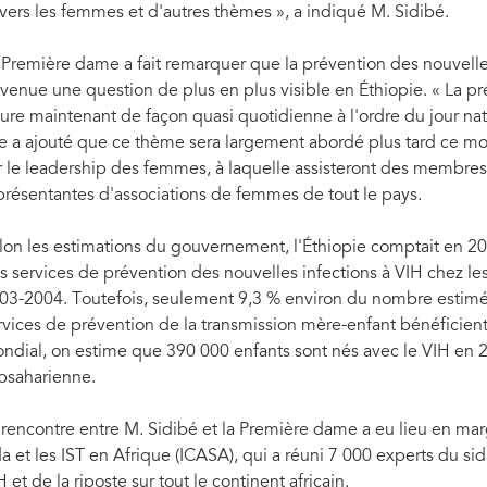
vers les femmes et d'autres thèmes », a indiqué M. Sidibé.
 Première dame a fait remarquer que la prévention des nouvelles 
venue une question de plus en plus visible en Éthiopie. « La pr
gure maintenant de façon quasi quotidienne à l'ordre du jour na
le a ajouté que ce thème sera largement abordé plus tard ce mo
r le leadership des femmes, à laquelle assisteront des membres
présentantes d'associations de femmes de tout le pays.
lon les estimations du gouvernement, l'Éthiopie comptait en 20
s services de prévention des nouvelles infections à VIH chez le
03-2004. Toutefois, seulement 9,3 % environ du nombre estim
rvices de prévention de la transmission mère-enfant bénéficient
ndial, on estime que 390 000 enfants sont nés avec le VIH en 
bsaharienne.
 rencontre entre M. Sidibé et la Première dame a eu lieu en mar
da et les IST en Afrique (ICASA), qui a réuni 7 000 experts du s
H et de la riposte sur tout le continent africain.