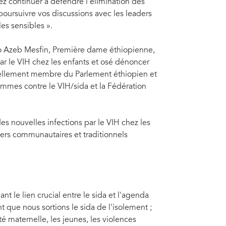
z continuer à défendre l'élimination des
 poursuivre vos discussions avec les leaders
es sensibles ».
ro Azeb Mesfin, Première dame éthiopienne,
ar le VIH chez les enfants et osé dénoncer
actuellement membre du Parlement éthiopien et
femmes contre le VIH/sida et la Fédération
es nouvelles infections par le VIH chez les
ders communautaires et traditionnels
t le lien crucial entre le sida et l'agenda
 que nous sortions le sida de l'isolement ;
té maternelle, les jeunes, les violences