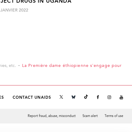
NJECT DRUGS IN UGANDA
 JANVIER 2022
ies, etc.
La Première dame éthiopienne s'engage pour
ES
CONTACT UNAIDS
Report fraud, abuse, misconduct
Scam alert
Terms of use
Tweet
Facebook