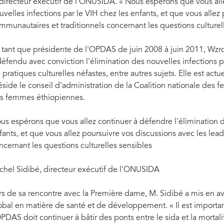
 directeur exécutif de l'ONUSIDA. « Nous espérons que vous alle
uvelles infections par le VIH chez les enfants, et que vous allez
mmunautaires et traditionnels concernant les questions culturell
 tant que présidente de l'OPDAS de juin 2008 à juin 2011, Wz
défendu avec conviction l'élimination des nouvelles infections p
s pratiques culturelles néfastes, entre autres sujets. Elle est 
éside le conseil d'administration de la Coalition nationale des 
s femmes éthiopiennes.
us espérons que vous allez continuer à défendre l'élimination d
fants, et que vous allez poursuivre vos discussions avec les lea
ncernant les questions culturelles sensibles
chel Sidibé, directeur exécutif de l'ONUSIDA
rs de sa rencontre avec la Première dame, M. Sidibé a mis en avan
obal en matière de santé et de développement. « Il est important
OPDAS doit continuer à bâtir des ponts entre le sida et la mortali