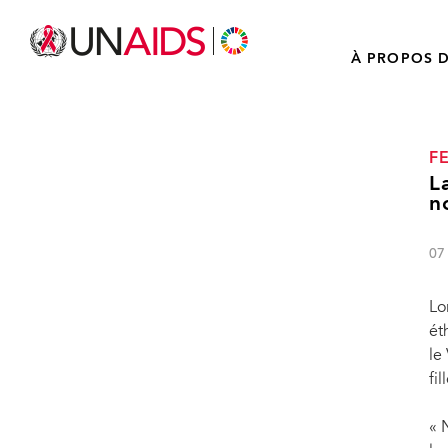
À PROPOS D
F
L
n
07
Lo
ét
le
fil
« 