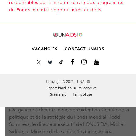
responsables de la mise en œuvre des programmes
du Fonds mondial : opportunités et défis
VACANCIES
CONTACT UNAIDS
Copyright © 2026 UNAIDS
Report fraud, abuse, misconduct
Scam alert
Terms of use
(De gauche à droite) : le Vice-président du Comité de la
Tweet
Facebook
Share this selection
politique et de la stratégie du Fonds mondial, Todd
Summers, le directeur exécutif de l'ONUSIDA, Michel
Sidibé, le Ministre de la santé d'Érythrée, Amina