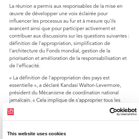
La réunion a permis aux responsables de la mise en
œuvre de développer une voix éclairée pour
influencer les processus au fur et à mesure qu'ils
avancent ainsi que pour participer activement et
contribuer aux discussions sur les questions suivantes :
définition de l'appropriation, simplification de
l'architecture du Fonds mondial, gestion de la
priorisation et amélioration de la responsabilisation et
de l'efficacité.
« La définition de l'appropriation des pays est
essentielle », a déclaré Kandasi Walton-Levermore,
président du Mécanisme de coordination national
jamaïcain. « Cela implique de s'approprier tous les
aspects de la riposte au sida, et pas seulement de
disposer d'une subvention du Fonds mondial ».
L'un des résultats de la réunion fut un document
This website uses cookies
capturant les positions les plus fréquentes des