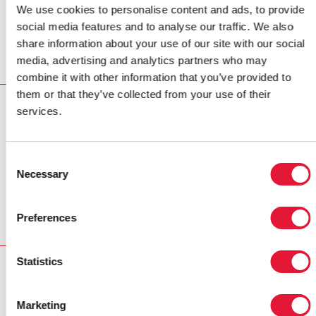
responsables de la mise en œuvre, notamment les
We use cookies to personalise content and ads, to provide
recommandations pour avancer. Ce document sera
social media features and to analyse our traffic. We also
utilisé comme voix collective de tous les responsables
share information about your use of our site with our social
de la mise en œuvre à l'occasion de la réunion du
media, advertising and analytics partners who may
Conseil du Fonds mondial à venir.
combine it with other information that you’ve provided to
them or that they’ve collected from your use of their
services.
PUBLICATIONS
PUBLICATIONS
Document final, Réunion des chargés de programmes du
Consent
Fonds mondial, 3-4 novembre
Necessary
Selection
(en anglais)
Preferences
Statistics
RELATED
Marketing