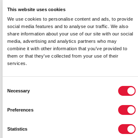
résumer avec succès toute la portée du programme
This website uses cookies
de l'institution ou de ses activités correspondantes.
We use cookies to personalise content and ads, to provide
Pour y remédier, les différentes organisations ont été
social media features and to analyse our traffic. We also
invitées à modifier le menu Liste autant que possible
share information about your use of our site with our social
pour trouver les paramètres les mieux adaptés à leurs
media, advertising and analytics partners who may
programmes et activités respectifs : une démarche
combine it with other information that you’ve provided to
considérée comme la solution pour surmonter cette
them or that they’ve collected from your use of their
difficulté.
services.
Le recours au HRCT s'est aussi révélé bénéfique pour
le processus du NASA et du RNM. Il a servi d'outil de
collecte de données incroyablement efficace pour les
Consent
coûts de la riposte en termes de droits de l'homme et
Necessary
Selection
facilité l'identification de lacunes importantes dans les
estimations des ressources tout en éclairant les mises
Preferences
à jour effectuées au niveau du NASA 2010-2011.
Le HRCT a été conçu à l'origine pour être utilisé par
Statistics
des organisations indépendantes afin d'estimer le