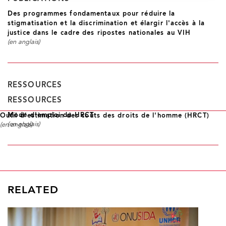
Des programmes fondamentaux pour réduire la
stigmatisation et la discrimination et élargir l'accès à la
justice dans le cadre des ripostes nationales au VIH
(en anglais)
RESSOURCES
RESSOURCES
Mode d'emploi du HRCT
Outil d'estimation des coûts des droits de l'homme (HRCT)
(en anglais)
(en anglais)
RELATED