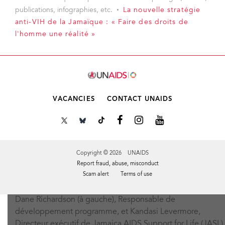
publications, infographies, etc.
La nouvelle stratégie
anti-VIH de la Jamaïque : « Faire des droits de
l'homme une réalité »
VACANCIES
CONTACT UNAIDS
Copyright © 2026 UNAIDS
Report fraud, abuse, misconduct
Scam alert
Terms of use
Dane Richardson (à gauche), Responsable de
Tweet
Facebook
Share this selection
développement programme, et Kandasi Levermore,
Directeur exécutif de Jamaica AIDS Support for Life (JASL),