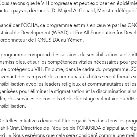
Nous savons que le VIH progresse et peut exploser en épidémie
autres pays », déclare le Dr Majed Al Gonaid, Ministre délégué à
nancé par l'OCHA, ce programme est mis en œuvre par les ONG
stainable Development (WSAD) et For All Foundation for Develo
ordonnateur de l'ONUSIDA au Yémen.
 programme comprend des sessions de sensibilisation sur le VIH
ansmissibles, et sur les compétences vitales nécessaires pour p
 se protéger du VIH. En outre, dans le cadre du programme, 20 
ovenant des camps et des communautés hôtes seront formés sur
nsibilisation avec les leaders religieux et communautaires et l
ganisées pour éliminer la stigmatisation et la discrimination ain
fin, des services de conseils et de dépistage volontaire du VIH s
nsibilisation.
De telles initiatives devraient être organisées dans tous les pr
ahil-Graf, Directrice de l'équipe de l'ONUSIDA d'appui aux rég
rd,. « Nous espérons que cela sera considéré comme une meille