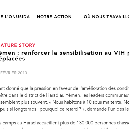
E L'ONUSIDA
NOTRE ACTION
OÙ NOUS TRAVAIL
EATURE STORY
émen : renforcer la sensibilisation au VIH
éplacées
 FÉVRIER 2013
ant donné que la pression en faveur de l'amélioration des cond
oître dans le district de Harad au Yémen, les leaders communaut
ssemblent plus souvent. « Nous habitons à 10 sous ma tente. No
puis si longtemps ; pourquoi ce retard ? », demande l'un des le
s camps au Harad accueillent plus de 130 000 personnes chassée