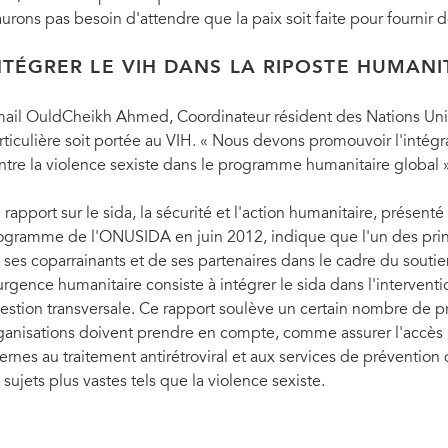
aurons pas besoin d'attendre que la paix soit faite pour fournir d
NTÉGRER LE VIH DANS LA RIPOSTE HUMANI
mail OuldCheikh Ahmed, Coordinateur résident des Nations Unie
rticulière soit portée au VIH. « Nous devons promouvoir l'intégra
ntre la violence sexiste dans le programme humanitaire global », 
 rapport sur le sida, la sécurité et l'action humanitaire, présenté
ogramme de l'ONUSIDA en juin 2012, indique que l'un des princ
 ses coparrainants et de ses partenaires dans le cadre du soutien
urgence humanitaire consiste à intégrer le sida dans l'interve
estion transversale. Ce rapport soulève un certain nombre de 
ganisations doivent prendre en compte, comme assurer l'accès
ternes au traitement antirétroviral et aux services de prévention 
 sujets plus vastes tels que la violence sexiste.