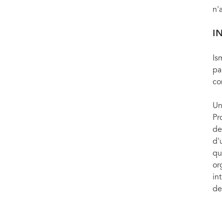
n'
I
Is
pa
co
Un
Pr
de
d'
qu
or
in
de