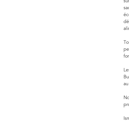
su
sa
éc
dé
al
To
pe
fo
Le
Bu
au
No
pr
Is