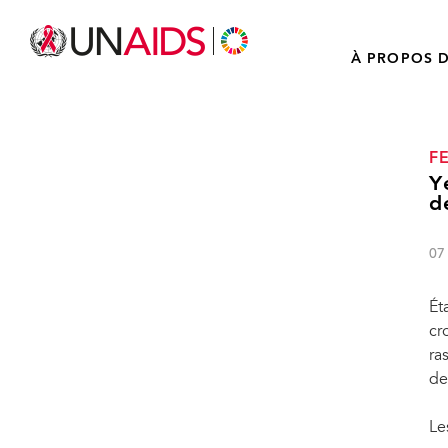
À PROPOS D
F
Y
d
07
Ét
cr
ra
de
Le