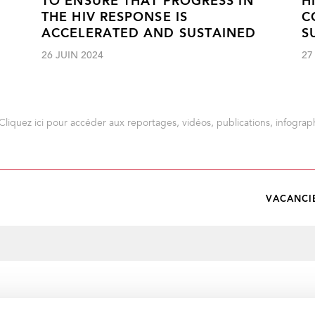
TO ENSURE THAT PROGRESS IN
H
THE HIV RESPONSE IS
C
ACCELERATED AND SUSTAINED
S
26 JUIN 2024
27
Cliquez ici pour accéder aux reportages, vidéos, publications, infograph
VACANCI