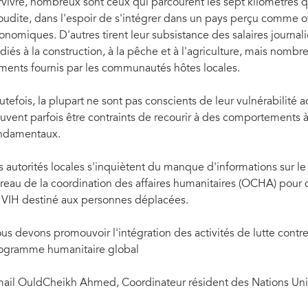
rvivre, nombreux sont ceux qui parcourent les sept kilomètres qu
oudite, dans l'espoir de s'intégrer dans un pays perçu comme o
onomiques. D'autres tirent leur subsistance des salaires journali
diés à la construction, à la pêche et à l'agriculture, mais nombre
iments fournis par les communautés hôtes locales.
utefois, la plupart ne sont pas conscients de leur vulnérabilité a
uvent parfois être contraints de recourir à des comportements à
ndamentaux.
s autorités locales s'inquiètent du manque d'informations sur l
reau de la coordination des affaires humanitaires (OCHA) pour
 VIH destiné aux personnes déplacées.
us devons promouvoir l'intégration des activités de lutte contre 
ogramme humanitaire global
mail OuldCheikh Ahmed, Coordinateur résident des Nations Un