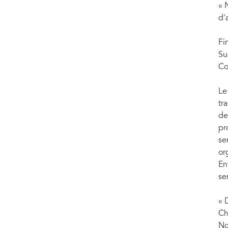
« 
d'
Fi
Su
Co
Le
tr
de
pr
se
or
En
se
« 
Ch
No