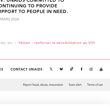
IV. UNAIDS COMMITTED TO
ONTINUING TO PROVIDE
UPPORT TO PEOPLE IN NEED.
 MARS 2024
ies, etc.
Yémen : renforcer la sensibilisation au VIH
ES
CONTACT UNAIDS
Report fraud, abuse, misconduct
Scam alert
Terms of use
Tweet
Facebook