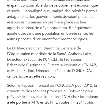
santé et les autres secteurs sociaux constituait une
étape incontournable du développement économique
De gauche à droite : Professeur Babatunde Osotimehin, Directeur
et social. Il a souligné que, malgré des priorités parfois
exécutif du FNUAP, Anthony Lake, Directeur exécutif de l'UNICEF, Rév.
antagonistes, les gouvernements devaient placer les
Dr John Seakgosing, Ministre de la Santé du Botswana, Dr Margaret
Chan, Directrice générale de l'Organisation mondiale de la Santé et
ressources humaines en première place sur leur
Michel Sidibé, Directeur exécutif de l'ONUSIDA. Photo : ONUSIDA
agenda national de développement. Il a également
ajouté que, sans une population en bonne santé, les
autres priorités deviennent forcément caduques.
Le Dr Margaret Chan, Directrice Générale de
l'Organisation mondiale de la Santé, Anthony Lake,
Directeur exécutif de l'UNICEF, le Professeur
Babatunde Osotimehin, Directeur exécutif du FNUAP,
et Michel Sidibé, Directeur exécutif de l'ONUSIDA,
ont participé à cette réunion.
Selon le Rapport mondial de l'ONUSIDA pour 2012, la
couverture des services proposés au Botswana pour
prévenir les nouvelles infections à VIH chez les enfants
a été portée à 94 % en 2011. En outre, fin 2011, plus