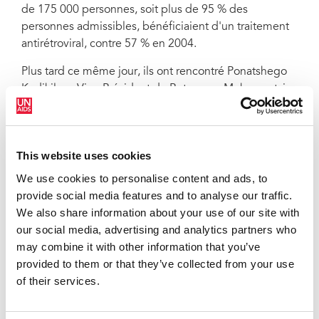
de 175 000 personnes, soit plus de 95 % des
personnes admissibles, bénéficiaient d'un traitement
antirétroviral, contre 57 % en 2004.
Plus tard ce même jour, ils ont rencontré Ponatshego
Kedikilwe, Vice-Président du Botswana, Mokgweetsi
Masisi, Ministre des Affaires présidentielles et de
l'Administration publique, Rév. Dr John Seakgosing,
Ministre de la Santé et Ontefetse Matambo, Ministre
This website uses cookies
des Finances et de la Planification du développement.
We use cookies to personalise content and ads, to
provide social media features and to analyse our traffic.
We also share information about your use of our site with
QUOTES
our social media, advertising and analytics partners who
may combine it with other information that you’ve
provided to them or that they’ve collected from your use
Ce n'est pas un hasard si l'un des
of their services.
événements majeurs en matière de
développement de la santé est organisé