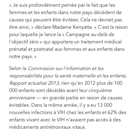
« Je suis profondément peinée par le fait que les
femmes et les enfants dans notre pays décèdent de
Afin d'améliorer les résultats de santé maternelle et pédiatrique dans
causes qui peuvent être évitées. Cela ne devrait pas
le pays, la Première dame du Kenya, Margaret Kenyatta, a lancé la
« Campagne au-delà de l'objectif zéro » le 24 janvier à Nairobi,
être ainsi, » déclare Madame Kenyatta. « C'est la raison
capitale du Kenya.
pour laquelle je lance la « Campagne au-delà de
l'objectif zéro » qui apportera un traitement médical
prénatal et postnatal aux femmes et aux enfants dans
notre pays. »
Selon la
Commission sur l'information et les
responsabilités pour la santé maternelle et les enfants,
Rapport actualisé 2013
, rien qu'en 2012 plus de 100
000 enfants sont décédés avant leur cinquième
anniversaire — en grande partie en raison de causes
évitables. Dans la même année, il y a eu 13 000
nouvelles infections à VIH chez les enfants et 62% des
enfants vivant avec le VIH n'avaient pas accès à des
médicaments antirétroviraux vitaux.