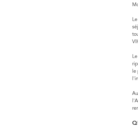
Mo
Le
sé
to
VI
Le
ri
le
l'
Au
l'
re
Q