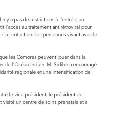
n'y a pas de restrictions à l'entrée, au
t l'accès au traitement antirétroviral pour
r la protection des personnes vivant avec le
 que les Comores peuvent jouer dans la
n de l'Océan Indien. M. Sidibé a encouragé
idarité régionale et une intensification de
ntré le vice-président, le président de
ililou Dhoinine, pour le leadership dont il a fait preuve
otège davantage les personnes vivant avec le VIH. Leur
visité un centre de soins prénatals et a