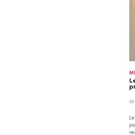
M
L
p
30
Le
po
ré