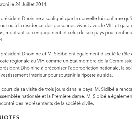
roni le 24 Juillet 2014.
 président Dhoinine a souligné que la nouvelle loi confirme qu'il 
jour ou à la résidence des personnes vivant avec le VIH et garanti
us, montrant son engagement et celui de son pays pour renforce
H.
 président Dhoinine et M. Sidibé ont également discuté le rôle
poste régionale au VIH comme un Etat membre de la Commissio
 président Dhoinine à préconiser l'appropriation nationale, la sol
investissement intérieur pour soutenir la riposte au sida.
 cours de sa visite de trois jours dans le pays, M. Sidibé a renco
Le Directeur exécutif de l'ONUSIDA, Michel Sidibé, a félicité le président des Comores, Ik
dans la riposte au sida et sur une nouvelle loi que son pays a récemment adoptée qui pr
Assemblée nationale et la Première dame. M. Sidibé a également 
rencontre a eu lieu à Moroni le 24 Juillet 2014.
ncontré des représentants de la société civile.
UOTES