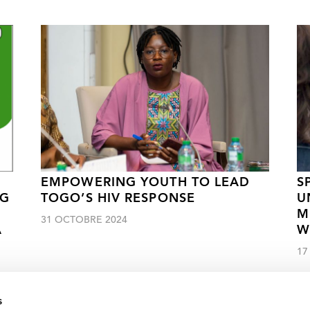
EMPOWERING YOUTH TO LEAD
S
NG
TOGO’S HIV RESPONSE
U
M
31 OCTOBRE 2024
A
W
17
s