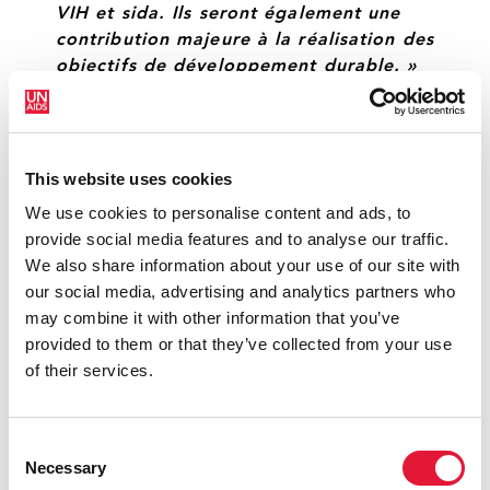
VIH et sida. Ils seront également une
contribution majeure à la réalisation des
objectifs de développement durable. »
PETER MUTHARIKA, PRÉSIDENT DU MALAWI
This website uses cookies
« Aujourd'hui est un moment historique
We use cookies to personalise content and ads, to
de solidarité mondiale et de la
provide social media features and to analyse our traffic.
responsabilité partagée pour le Malawi.
We also share information about your use of our site with
Ce nouvel investissement reconnaît
our social media, advertising and analytics partners who
l'excellent travail et l'engagement du
may combine it with other information that you’ve
Malawi. Je n'ai aucun doute qu'un
provided to them or that they’ve collected from your use
leadership solide du Malawi va mener
of their services.
au succès. »
MICHEL SIDIBÉ, DIRECTEUR EXÉCUTIF DE
Consent
L'ONUSIDA
Necessary
Selection