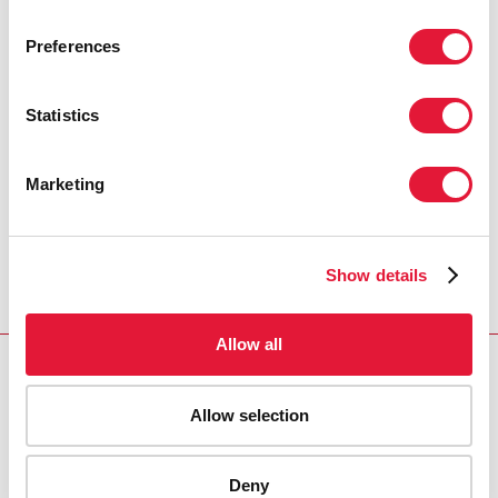
Preferences
« Le partenariat est au cœur de ce que
nous faisons, ainsi, il est très
encourageant de voir le large éventail
Statistics
de partenaires qui travaille ensemble
ici, aujourd'hui, pour contrôler les
maladies au Malawi. »
Marketing
MARK DYBUL, DIRECTEUR EXÉCUTIF DU FONDS
MONDIAL DE LUTTE CONTRE LE SIDA, LA
Show details
TUBERCULOSE ET LE PALUDISME
Allow all
RESSOURCES
Allow selection
90–90–90 - Une cible ambitieuse de traitement pour
aider à mettre fin à l’épidémie du sida
Deny