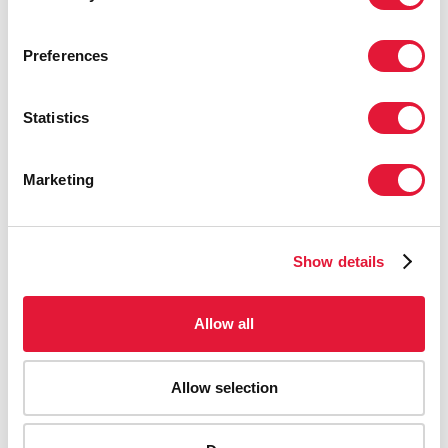
Preferences
Statistics
Marketing
13 octobre 2015
Nouvel engagement en faveur de la stratégie
Accélérer de l'ONUSIDA pour atteindre les
Show details
objectifs de traitement 90-90-90 au Malawi
READ MORE
Allow all
Allow selection