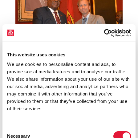
This website uses cookies
23 octobre 2015
We use cookies to personalise content and ads, to
Le Malawi signe un nouvel accord pour
provide social media features and to analyse our traffic.
intensifier la riposte au sida, à la tuberculose et
We also share information about your use of our site with
au paludisme
our social media, advertising and analytics partners who
may combine it with other information that you’ve
READ MORE
provided to them or that they’ve collected from your use
of their services.
Consent
Necessary
Selection