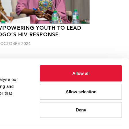
MPOWERING YOUTH TO LEAD
OGO’S HIV RESPONSE
 OCTOBRE 2024
Allow all
alyse our
ing and
Allow selection
r that
ies, etc.
Une vie entière consacrée à la riposte au sida
Deny
ES
CONTACT UNAIDS