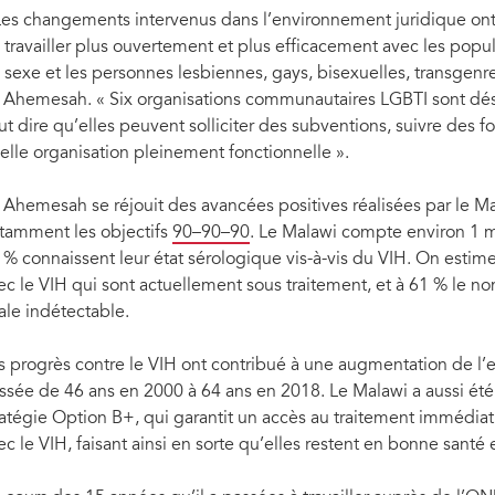
Les changements intervenus dans l’environnement juridique ont
 travailler plus ouvertement et plus efficacement avec les popul
 sexe et les personnes lesbiennes, gays, bisexuelles, transgenre
 Ahemesah. « Six organisations communautaires LGBTI sont déso
ut dire qu’elles peuvent solliciter des subventions, suivre des
elle organisation pleinement fonctionnelle ».
 Ahemesah se réjouit des avancées positives réalisées par le Mal
tamment les objectifs
90–90–90
. Le Malawi compte environ 1 m
 % connaissent leur état sérologique vis-à-vis du VIH. On esti
ec le VIH qui sont actuellement sous traitement, et à 61 % le 
rale indétectable.
s progrès contre le VIH ont contribué à une augmentation de l’e
ssée de 46 ans en 2000 à 64 ans en 2018. Le Malawi a aussi été 
ratégie Option B+, qui garantit un accès au traitement immédiat
ec le VIH, faisant ainsi en sorte qu’elles restent en bonne santé e