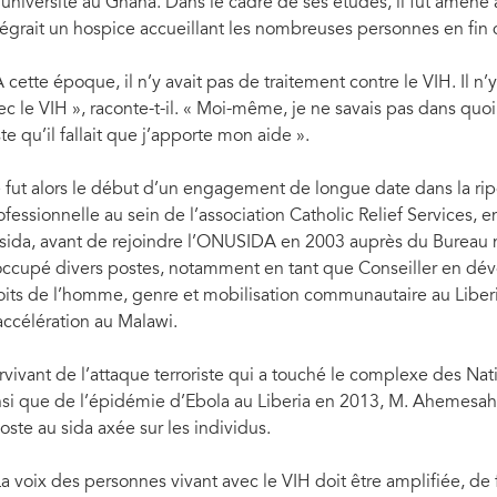
l’université au Ghana. Dans le cadre de ses études, il fut amené à tr
tégrait un hospice accueillant les nombreuses personnes en fin d
À cette époque, il n’y avait pas de traitement contre le VIH. Il n’
ec le VIH », raconte-t-il. « Moi-même, je ne savais pas dans quoi 
ste qu’il fallait que j’apporte mon aide ».
 fut alors le début d’un engagement de longue date dans la ripos
ofessionnelle au sein de l’association Catholic Relief Services
 sida, avant de rejoindre l’ONUSIDA en 2003 auprès du Bureau 
occupé divers postes, notamment en tant que Conseiller en déve
oits de l’homme, genre et mobilisation communautaire au Liberia 
accélération au Malawi.
rvivant de l’attaque terroriste qui a touché le complexe des Nat
nsi que de l’épidémie d’Ebola au Liberia en 2013, M. Ahemesah
poste au sida axée sur les individus.
La voix des personnes vivant avec le VIH doit être amplifiée, de fa