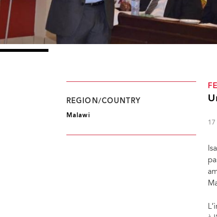
F
U
REGION/COUNTRY
Malawi
17
Is
pa
am
Ma
L’