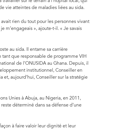
availler sur le terrain à l’hôpital local, qui
e vie atteintes de maladies liées au sida.
y avait rien du tout pour les personnes vivant
je m’engageais », ajoute-t-il. « Je savais
te au sida. Il entame sa carrière
, en tant que responsable de programme VIH
national de l’ONUSIDA au Ghana. Depuis, il
loppement institutionnel, Conseiller en
et, aujourd’hui, Conseiller sur la stratégie
ions Unies à Abuja, au Nigeria, en 2011,
 reste déterminé dans sa défense d’une
çon à faire valoir leur dignité et leur