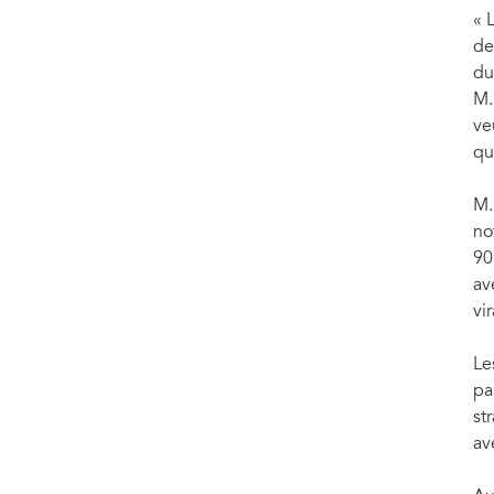
« 
de
du
M.
ve
qu
M.
no
90
av
vi
Le
pa
st
av