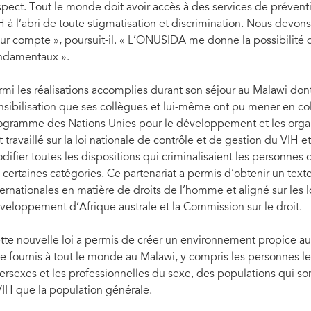
spect. Tout le monde doit avoir accès à des services de préventi
H à l’abri de toute stigmatisation et discrimination. Nous devons
ur compte », poursuit-il. « L’ONUSIDA me donne la possibilité 
ndamentaux ».
rmi les réalisations accomplies durant son séjour au Malawi dont il e
nsibilisation que ses collègues et lui-même ont pu mener en col
ogramme des Nations Unies pour le développement et les organis
t travaillé sur la loi nationale de contrôle et de gestion du VIH 
difier toutes les dispositions qui criminalisaient les personnes o
 certaines catégories. Ce partenariat a permis d’obtenir un texte
ternationales en matière de droits de l’homme et aligné sur les
veloppement d’Afrique australe et la Commission sur le droit.
tte nouvelle loi a permis de créer un environnement propice au
re fournis à tout le monde au Malawi, y compris les personnes le
tersexes et les professionnelles du sexe, des populations qui s
VIH que la population générale.