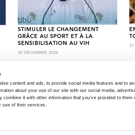
STIMULER LE CHANGEMENT
E
GRÂCE AU SPORT ET À LA
T
SENSIBILISATION AU VIH
31
20 DÉCEMBRE 2024
s
ise content and ads, to provide social media features and to an
rmation about your use of our site with our social media, advertis
 combine it with other information that you’ve provided to them o
Cliquez ici pour accéder aux reportages, vidéos, publications, infograph
 use of their services.
VACANCI