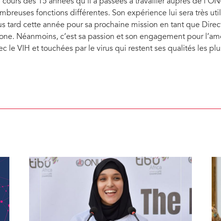
 cours des 15 années qu’il a passées à travailler auprès de l
mbreuses fonctions différentes. Son expérience lui sera très utile
us tard cette année pour sa prochaine mission en tant que Dire
one. Néanmoins, c’est sa passion et son engagement pour l’amél
ec le VIH et touchées par le virus qui restent ses qualités les pl