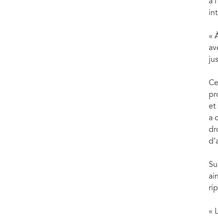
à 
in
« 
av
ju
Ce
pr
et
a 
dr
d’
Su
ai
ri
« 