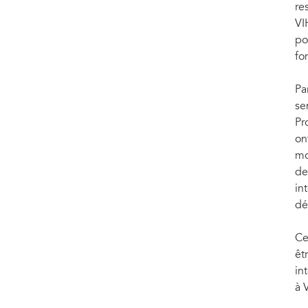
re
VI
po
fo
Pa
se
Pr
on
mo
de
in
dé
Ce
êt
in
à 