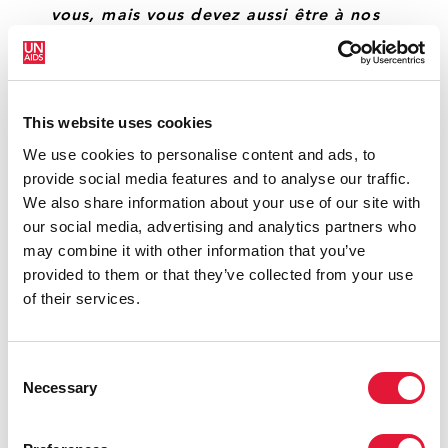
vous, mais vous devez aussi être à nos
côtés pour veiller à ce que la
discrimination ne soit pas tolérée. »
DEBORAH BIRX
COORDONNATRICE POUR LES
This website uses cookies
ÉTATS-UNIS DE LA LUTTE MONDIALE CONTRE LE SIDA
We use cookies to personalise content and ads, to
ET REPRÉSENTANTE SPÉCIALE POUR LA DIPLOMATIE
provide social media features and to analyse our traffic.
EN MATIÈRE DE SANTÉ MONDIALE
We also share information about your use of our site with
our social media, advertising and analytics partners who
may combine it with other information that you’ve
« Les injustices qui prédominaient en
provided to them or that they’ve collected from your use
2000 sont toujours là aujourd'hui. Les
of their services.
personnes vivant avec le VIH ont besoin
d'une révolution positive, qui ait du
sens et un impact. »
Consent
Necessary
Selection
SHAUN MELLORS
ALLIANCE INTERNATIONALE
CONTRE LE VIH/SIDA