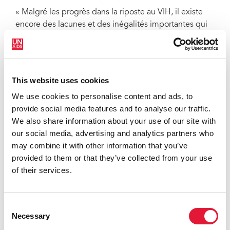
« Malgré les progrès dans la riposte au VIH, il existe
encore des lacunes et des inégalités importantes qui
empêchent les femmes d’accéder pleinement à
l’emploi, à la maternité et à des services de santé
complets. Quand le VIH devient une priorité, comme
c’est le cas actuellement à Merlo, nous constatons que
This website uses cookies
la stigmatisation et la discrimination commencent à
We use cookies to personalise content and ads, to
reculer et que la qualité de vie des personnes vivant
provide social media features and to analyse our traffic.
avec le VIH s’améliore », explique Mme Alsina.
We also share information about your use of our site with
Mme Oraa a visité le centre de dépistage du VIH du
our social media, advertising and analytics partners who
service de santé maternelle et infantile du Dr Pedro
may combine it with other information that you’ve
Chutro à Merlo. Avec une équipe conjointe soutenue
provided to them or that they’ve collected from your use
par le Ministère du Développement social, la société
of their services.
civile et le Bureau de la Commission des femmes, ce
centre défend l’intégration des services anti-VIH dans
les services visant à prévenir les violences à l’égard
Consent
Necessary
des femmes. Il propose également des actions de
Selection
proximité et des groupes de soutien aux femmes et