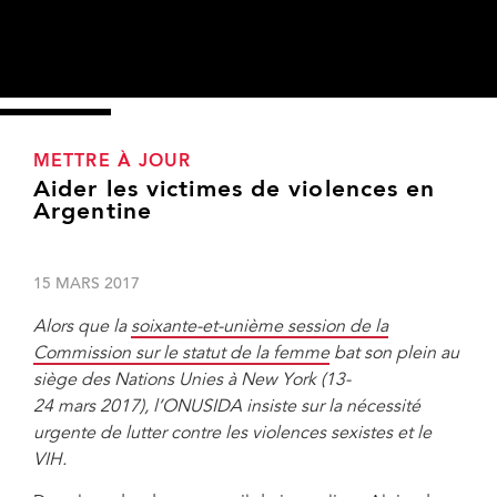
METTRE À JOUR
Aider les victimes de violences en
Argentine
15 MARS 2017
Alors que la
soixante-et-unième session de la
Commission sur le statut de la femme
bat son plein au
siège des Nations Unies à New York (13-
24 mars 2017), l’ONUSIDA insiste sur la nécessité
urgente de lutter contre les violences sexistes et le
VIH.