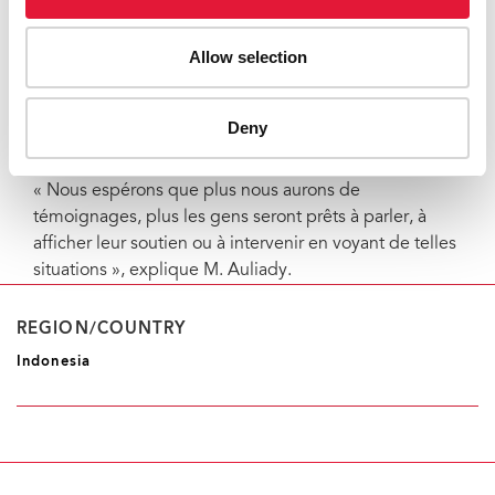
s’accompagne d’un bouton « I’ve got your back »
permettant aux internautes d’afficher leur solidarité.
Allow selection
Avec son site Internet et son activité sur les médias
sociaux, Hollaback! Jakarta reconnaît la possibilité de
créer un espace virtuel où les femmes victimes de ce
Deny
problème se sentent en sécurité.
« Nous espérons que plus nous aurons de
témoignages, plus les gens seront prêts à parler, à
afficher leur soutien ou à intervenir en voyant de telles
situations », explique M. Auliady.
REGION/COUNTRY
Indonesia