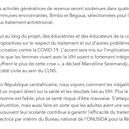
s activités génératrices de revenus seront soutenues dans qua
mmunes environnantes, Bimbo et Bégoua, sélectionnées pour 
us traitement antirétroviral.
ut au long du projet, des éducatrices et des éducateurs de la
ropositives sur le respect du traitement et sur d’autres problèm
ccination contre la COVID-19. L’accent sera mis sur l’implication
vie que les femmes vivant avec le VIH soient si fortement intégré
uffrent le plus de cette crise », a déclaré Marcelline Seremandji
ciété civile au sein du CLNS.
En République centrafricaine, nous voyons comment les inégalit
t un impact direct sur la santé et les résultats liés au VIH. Plus 
rsonne est faible, plus sa santé risque d’être mauvaise. S’attaquer
lnutrition, mais aussi faire en sorte que les adultes aient une s
ursuivent leur scolarité contribue à garantir l’efficacité du trait
rectrice par intérim du Bureau national de l’ONUSIDA pour la Ré