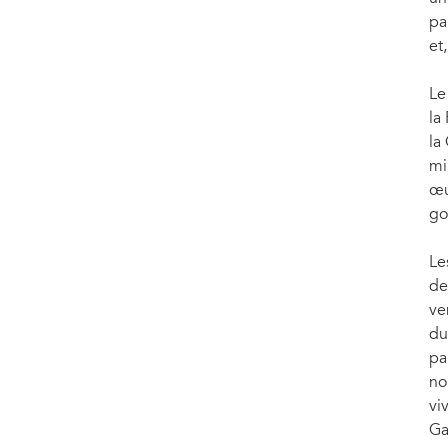
pa
et
Le
la
la
mi
œu
go
Le
de
ve
du
pa
no
vi
Ga