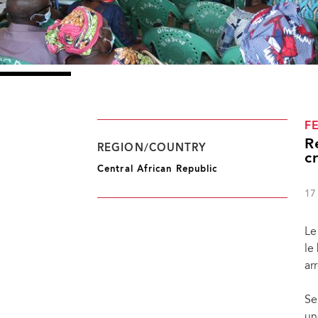
F
R
REGION/COUNTRY
c
Central African Republic
17
Le
le
ar
Se
un