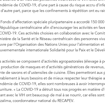
ndémie de COVID-19, d’une part à cause du risque accru d’infec
, d’autre part, parce que les confinements à répétition ont eu r
 Fonds d’affectation spéciale pluripartenaire a accordé 150 00
 République centrafricaine afin d’encourager les activités en fa
 COVID-19. Ces activités choisies en collaboration avec le Comit
nistère de la Santé et le Réseau centrafricain des personnes vi
vre par l’Organisation des Nations Unies pour l’alimentation et l
uvernementale internationale Solidarité pour la Paix et le Dév
s activités se composent d’activités agropastorales (élevage à pet
 production de masques et d’activités génératrices de revenus, te
nte de savons et d’ustensiles de cuisine. Elles permettront aux 
rablement à leurs besoins et de mieux respecter leur thérapie ant
ndémie de COVID-19, elles sont nombreuses à avoir interrompu l
urriture. « La COVID-19 a détruit tous nos progrès en matière d
vant avec le VIH ont beaucoup de mal à se nourrir, car elles son
zalima, coordonnateur national du RECAPEV.