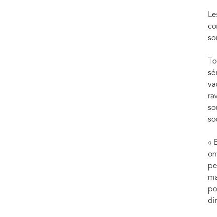
Le
co
so
To
sé
va
ra
so
so
« 
on
pe
ma
po
di