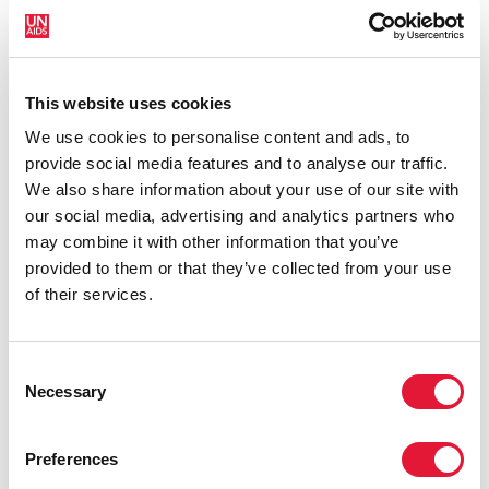
santé, l'éducation, la protection sociale et
l'investissement économique.
Troisièmement
, s'attaquer aux inégalités qui
This website uses cookies
alimentent l'épidémie.
We use cookies to personalise content and ads, to
La COVID-19 a une fois de plus montré au monde
provide social media features and to analyse our traffic.
comment les épidémies se nourrissent des inégalités,
We also share information about your use of our site with
tant entre les pays qu’au sein même de ceux-ci. La
our social media, advertising and analytics partners who
nouvelle stratégie de l'ONUSIDA adoptée plus tôt
may combine it with other information that you’ve
cette année place la lutte contre les inégalités au
provided to them or that they’ve collected from your use
centre de sa mission visant à mettre fin au sida.
of their services.
Les inégalités sont le moteur du VIH. Les groupes de
personnes vulnérables représentent 44% des
Consent
nouvelles infections au VIH en Afrique occidentale et
Necessary
Selection
centrale. Leurs partenaires représentent 27%
supplémentaires.
Preferences
La stratégie de la CEDEAO pour le VIH, la tuberculose,