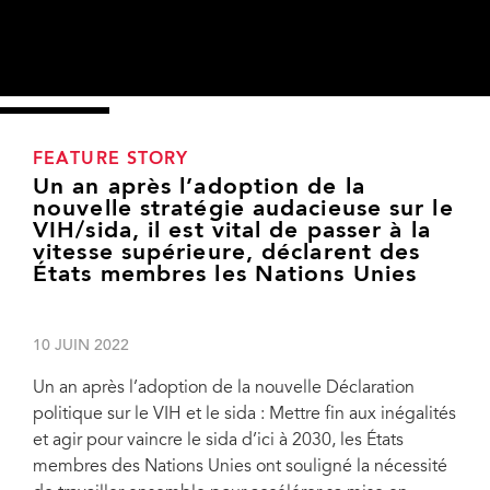
FEATURE STORY
Un an après l’adoption de la
nouvelle stratégie audacieuse sur le
VIH/sida, il est vital de passer à la
vitesse supérieure, déclarent des
États membres les Nations Unies
10 JUIN 2022
Un an après l’adoption de la nouvelle Déclaration
politique sur le VIH et le sida : Mettre fin aux inégalités
et agir pour vaincre le sida d’ici à 2030, les États
membres des Nations Unies ont souligné la nécessité
"Pandemic-ending technologies must be shared, if they are to benefit all – North
and South alike. That is in everyone’s interests. We can only end AIDS by ending