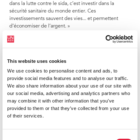
dans la lutte contre le sida, c’est investir dans la
sécurité sanitaire du monde entier. Ces
investissements sauvent des vies... et permettent
d’économiser de l’argent. »
Dans son discours d’ouverture, le président de
l’Assemblée générale, M. Abdulla Shahid, a noté que
« l’accès équitable aux soins de santé est un droit
This website uses cookies
humain essentiel pour garantir la santé publique de
tout le monde. Personne n’est en sécurité tant que
We use cookies to personalise content and ads, to
tout le monde ne l’est pas. Les objectifs 2025 en
provide social media features and to analyse our traffic.
matière de sida nous donnent l’occasion de travailler
We also share information about your use of our site with
ensemble afin d’augmenter les investissements dans
our social media, advertising and analytics partners who
les systèmes de santé publique et dans les ripostes
may combine it with other information that you’ve
aux pandémies, ainsi que de tirer les leçons
provided to them or that they’ve collected from your use
chèrement apprises de la crise du VIH/sida pour
of their services.
assurer la reprise post-COVID-19, et vice versa. »
Plus de 35 États membres, observateurs et
Consent