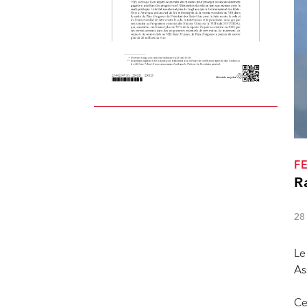
F
R
28
Le
As
Ce