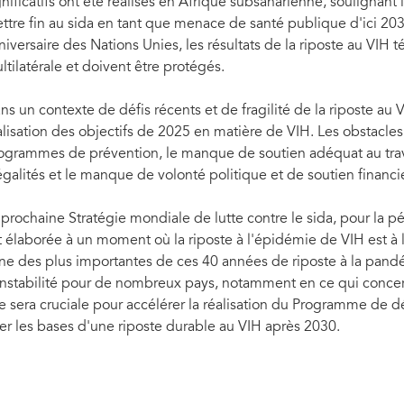
gnificatifs ont été réalisés en Afrique subsaharienne, soulignant
ttre fin au sida en tant que menace de santé publique d'ici 20
niversaire des Nations Unies, les résultats de la riposte au VIH 
ltilatérale et doivent être protégés.
ns un contexte de défis récents et de fragilité de la riposte au
alisation des objectifs de 2025 en matière de VIH. Les obstacles 
ogrammes de prévention, le manque de soutien adéquat au tra
égalités et le manque de volonté politique et de soutien financi
 prochaine Stratégie mondiale de lutte contre le sida, pour la 
t élaborée à un moment où la riposte à l'épidémie de VIH est à l
une des plus importantes de ces 40 années de riposte à la pan
instabilité pour de nombreux pays, notamment en ce qui concern
le sera cruciale pour accélérer la réalisation du Programme de 
ter les bases d'une riposte durable au VIH après 2030.