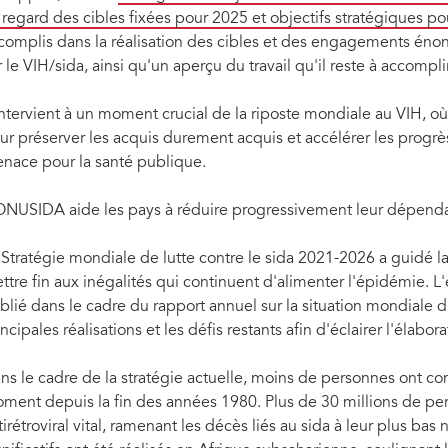
 regard des cibles fixées pour 2025 et objectifs stratégiques pou
complis dans la réalisation des cibles et des engagements énon
r le VIH/sida, ainsi qu'un aperçu du travail qu'il reste à accomplir
 intervient à un moment crucial de la riposte mondiale au VIH, 
ur préserver les acquis durement acquis et accélérer les progrès
nace pour la santé publique.
ONUSIDA aide les pays à réduire progressivement leur dépendan
 Stratégie mondiale de lutte contre le sida 2021-2026 a guidé la
ttre fin aux inégalités qui continuent d'alimenter l'épidémie.
L'
blié dans le cadre du rapport annuel sur la situation mondiale du
incipales réalisations et les défis restants afin d'éclairer l'élabo
ns le cadre de la stratégie actuelle, moins de personnes ont con
ment depuis la fin des années 1980. Plus de 30 millions de per
tirétroviral vital, ramenant les décès liés au sida à leur plus ba