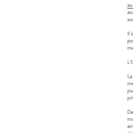
au
ac
su
Il
po
me
L'
La
me
pu
pr
Da
mo
an