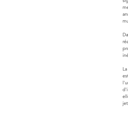
si
me
an
mu
Da
ré
pr
in
La
es
l'
d'
el
je