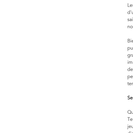
Le
d'
sa
no
Bi
pu
gr
im
de
pe
te
Se
Qu
Te
je