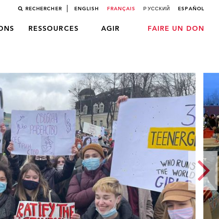
RECHERCHER
ENGLISH
FRANÇAIS
РУССКИЙ
ESPAÑOL
LONS
RESSOURCES
AGIR
FAIRE UN DON