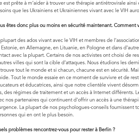
le est prête à m’aider à trouver une thérapie antirétrovirale ains
soins que les Ukrainiens et Ukrainiennes vivant avec le VIH auront
us êtes donc plus ou moins en sécurité maintenant. Comment vo
 plupart des ados vivant avec le VIH et membres de l’association
 Estonie, en Allemagne, en Lituanie, en Pologne et dans d’au
ntact avec la plupart. Certains de nos activistes ont choisi de re
autres villes qui sont la cible d’attaques. Nous étudions les der
 trouve tout le monde et si chacun, chacune est en sécurité. Ma
pide. Tout le monde essaie en ce moment de survivre et de reste
ucateurs et éducatrices, ainsi que notre clientèle vivent désor
is, des régimes de traitement et un accès à Internet différents. 
ec nos partenaires qui continuent d’offrir un accès à une thérapie
urgence. La plupart de nos psychologues-conseils fournissent to
rsonnes qui en ont le plus besoin.
els problèmes rencontrez-vous pour rester à Berlin
?