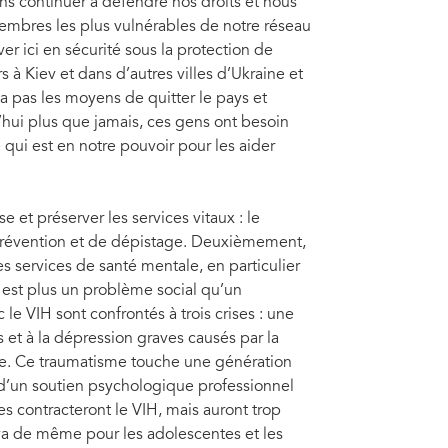
ns continuer à défendre nos droits et nous
membres les plus vulnérables de notre réseau
r ici en sécurité sous la protection de
à Kiev et dans d’autres villes d’Ukraine et
a pas les moyens de quitter le pays et
d’hui plus que jamais, ces gens ont besoin
 qui est en notre pouvoir pour les aider
 et préserver les services vitaux : le
e prévention et de dépistage. Deuxièmement,
s services de santé mentale, en particulier
 est plus un problème social qu’un
le VIH sont confrontés à trois crises : une
ess et à la dépression graves causés par la
ue. Ce traumatisme touche une génération
 d’un soutien psychologique professionnel
contracteront le VIH, mais auront trop
 va de même pour les adolescentes et les