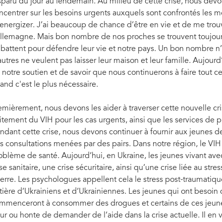
sparu du jour au lendemain. Au milieu de cette crise, nous devo
ncentrer sur les besoins urgents auxquels sont confrontés les 
energizer. J’ai beaucoup de chance d’être en vie et de me trouve
Allemagne. Mais bon nombre de nos proches se trouvent toujours 
 battent pour défendre leur vie et notre pays. Un bon nombre n’
autres ne veulent pas laisser leur maison et leur famille. Aujour
 notre soutien et de savoir que nous continuerons à faire tout ce
and c'est le plus nécessaire.
emièrement, nous devons les aider à traverser cette nouvelle crise
aitement du VIH pour les cas urgents, ainsi que les services d
ndant cette crise, nous devons continuer à fournir aux jeunes de
s consultations menées par des pairs. Dans notre région, le VIH
oblème de santé. Aujourd’hui, en Ukraine, les jeunes vivant avec 
ise sanitaire, une crise sécuritaire, ainsi qu’une crise liée au str
erre. Les psychologues appellent cela le stress post-traumatiq
tière d’Ukrainiens et d’Ukrainiennes. Les jeunes qui ont besoin
mmenceront à consommer des drogues et certains de ces jeunes 
ur ou honte de demander de l’aide dans la crise actuelle. Il en