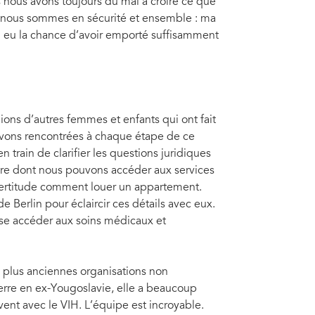
s nous avons toujours du mal à croire ce que
, nous sommes en sécurité et ensemble : ma
i eu la chance d’avoir emporté suffisamment
lions d’autres femmes et enfants qui ont fait
avons rencontrées à chaque étape de ce
 train de clarifier les questions juridiques
nière dont nous pouvons accéder aux services
certitude comment louer un appartement.
e Berlin pour éclaircir ces détails avec eux.
sse accéder aux soins médicaux et
s plus anciennes organisations non
erre en ex-Yougoslavie, elle a beaucoup
vent avec le VIH. L’équipe est incroyable.