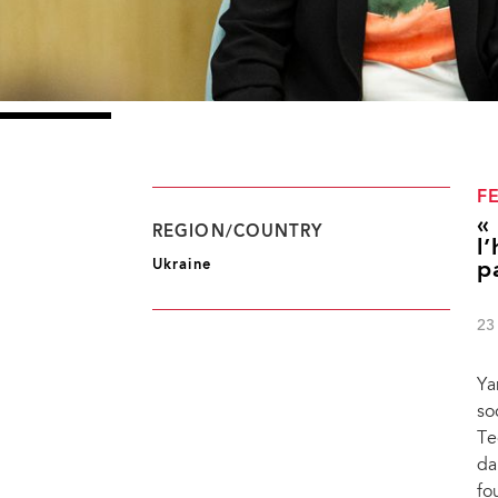
F
«
REGION/COUNTRY
l
Ukraine
p
23
Ya
so
Te
da
fo