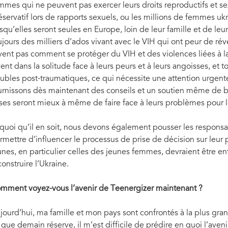
mmes qui ne peuvent pas exercer leurs droits reproductifs et sex
éservatif lors de rapports sexuels, ou les millions de femmes uk
rsqu’elles seront seules en Europe, loin de leur famille et de leur
ujours des milliers d’ados vivant avec le VIH qui ont peur de ré
vent pas comment se protéger du VIH et des violences liées à l
vent dans la solitude face à leurs peurs et à leurs angoisses, et
oubles post-traumatiques, ce qui nécessite une attention urgente
urnissons dès maintenant des conseils et un soutien même de ba
ises seront mieux à même de faire face à leurs problèmes pour l
 quoi qu’il en soit, nous devons également pousser les responsab
rmettre d’influencer le processus de prise de décision sur leur p
unes, en particulier celles des jeunes femmes, devraient être en
construire l’Ukraine.
mment voyez-vous l’avenir de Teenergizer maintenant
?
jourd’hui, ma famille et mon pays sont confrontés à la plus gran
 que demain réserve, il m’est difficile de prédire en quoi l’aveni