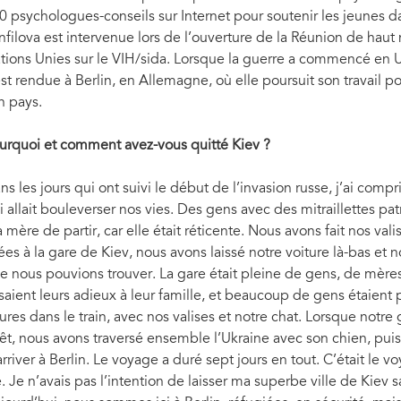
0 psychologues-conseils sur Internet pour soutenir les jeunes da
Équipe de Teenergizer, Kiev, Ukraine, mars 
nfilova est intervenue lors de l’ouverture de la Réunion de hau
tions Unies sur le VIH/sida. Lorsque la guerre a commencé en Ukr
est rendue à Berlin, en Allemagne, où elle poursuit son travail p
n pays.
urquoi et comment avez-vous quitté Kiev
?
ns les jours qui ont suivi le début de l’invasion russe, j’ai co
i allait bouleverser nos vies. Des gens avec des mitraillettes pat
 mère de partir, car elle était réticente. Nous avons fait nos v
lées à la gare de Kiev, nous avons laissé notre voiture là-bas e
e nous pouvions trouver. La gare était pleine de gens, de mères,
isaient leurs adieux à leur famille, et beaucoup de gens étaie
ures dans le train, avec nos valises et notre chat. Lorsque notr
rêt, nous avons traversé ensemble l’Ukraine avec son chien, p
arriver à Berlin. Le voyage a duré sept jours en tout. C’était le vo
e. Je n’avais pas l’intention de laisser ma superbe ville de Kiev sa