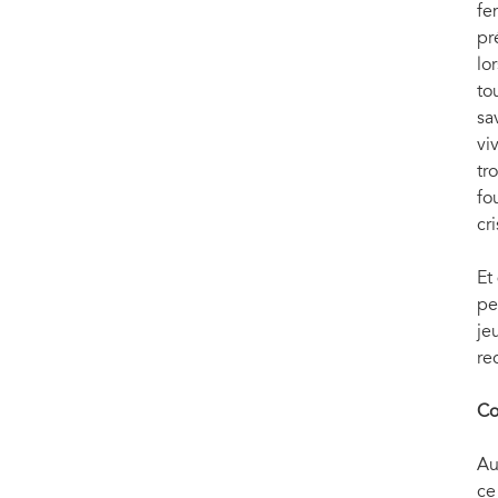
fe
pr
lo
to
sa
vi
tr
fo
cr
Et
pe
je
re
Co
Au
ce