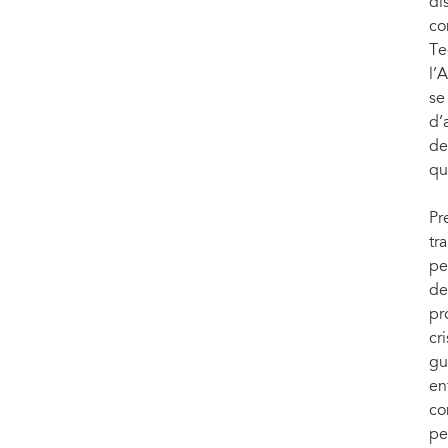
di
co
Te
l’
se
d’
de
qu
Pr
tr
pe
de
pr
cr
gu
en
co
pe