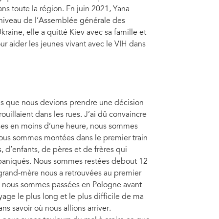
ns toute la région. En juin 2021, Yana
2021. Photo : Alina Ovcharenko/Teenergizer
Yan
t niveau de l’Assemblée générale des
aine, elle a quitté Kiev avec sa famille et
our aider les jeunes vivant avec le VIH dans
mpris que nous devions prendre une décision
rouillaient dans les rues. J’ai dû convaincre
alises en moins d’une heure, nous sommes
t nous sommes montées dans le premier train
 d’enfants, de pères et de frères qui
nt paniqués. Nous sommes restées debout 12
e grand-mère nous a retrouvées au premier
uis nous sommes passées en Pologne avant
yage le plus long et le plus difficile de ma
ns savoir où nous allions arriver.