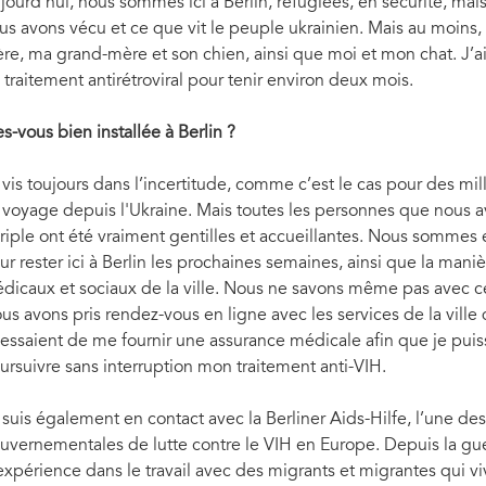
jourd’hui, nous sommes ici à Berlin, réfugiées, en sécurité, mai
us avons vécu et ce que vit le peuple ukrainien. Mais au moins
re, ma grand-mère et son chien, ainsi que moi et mon chat. J’a
 traitement antirétroviral pour tenir environ deux mois.
es-vous bien installée à Berlin
?
 vis toujours dans l’incertitude, comme c’est le cas pour des mil
 voyage depuis l'Ukraine. Mais toutes les personnes que nous 
riple ont été vraiment gentilles et accueillantes. Nous sommes en
ur rester ici à Berlin les prochaines semaines, ainsi que la ma
dicaux et sociaux de la ville. Nous ne savons même pas avec 
us avons pris rendez-vous en ligne avec les services de la ville d
s essaient de me fournir une assurance médicale afin que je pui
ursuivre sans interruption mon traitement anti-VIH.
 suis également en contact avec la Berliner Aids-Hilfe, l’une de
uvernementales de lutte contre le VIH en Europe. Depuis la gu
expérience dans le travail avec des migrants et migrantes qui vi