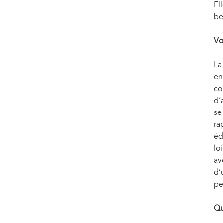
El
be
Vo
La
en
co
d’
se
ra
éd
lo
av
d’
pe
Qu