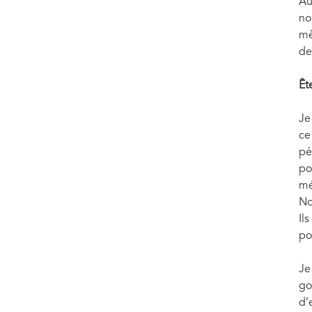
Au
no
mè
de
Êt
Je
ce
pé
po
mé
No
Il
po
Je
go
d’