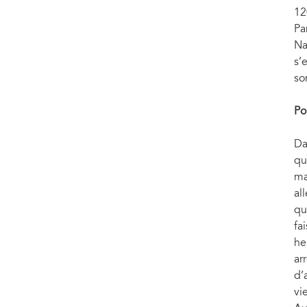
Yana Panfilova, février 2022. Photo : UNICEF Ukraine
12
Pa
Na
s’
so
Po
Da
qu
ma
al
qu
fa
he
ar
d’
vi