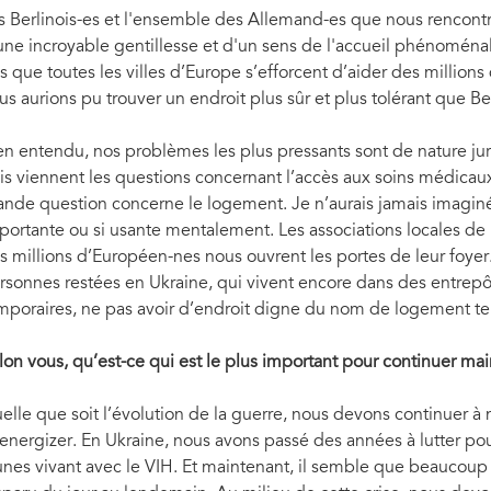
s Berlinois-es et l'ensemble des Allemand-es que nous rencontro
une incroyable gentillesse et d'un sens de l'accueil phénoména
is que toutes les villes d’Europe s’efforcent d’aider des millio
us aurions pu trouver un endroit plus sûr et plus tolérant que Ber
en entendu, nos problèmes les plus pressants sont de nature juri
is viennent les questions concernant l’accès aux soins médicaux e
ande question concerne le logement. Je n’aurais jamais imaginé
portante ou si usante mentalement. Les associations locales de
s millions d’Européen-nes nous ouvrent les portes de leur foyer.
rsonnes restées en Ukraine, qui vivent encore dans des entrepô
mporaires, ne pas avoir d’endroit digne du nom de logement te
lon vous, qu’est-ce qui est le plus important pour continuer ma
elle que soit l’évolution de la guerre, nous devons continuer à n
energizer. En Ukraine, nous avons passé des années à lutter pour
unes vivant avec le VIH. Et maintenant, il semble que beaucoup