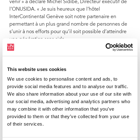
venir » a déclaré Michel Sidibé, Directeur exécutif de
l’ONUSIDA. « Je suis heureux que l’hôtel
InterContinental Genève soit notre partenaire en
permettant à un plus grand nombre de personnes de
s’unir à nos efforts pour qu’il soit possible d’atteindre
une génération sans sida ».
L’une des premières initiatives de ce partenariat est le
lancement d’une campagne pour sensibiliser et
mobiliser des fonds au profit d’une génération sans
This website uses cookies
sida. Annoncée lors d’un événement spécial organisé
We use cookies to personalise content and ads, to
à l’hôtel le 16 décembre, la campagne
« Là où
provide social media features and to analyse our traffic.
l’histoire s’écrit »
invite les hôtes à participer à l’histoire
We also share information about your use of our site with
et à faire un don pour une génération sans sida. Le
our social media, advertising and analytics partners who
personnel de l’hôtel aura pleinement son rôle à jouer
may combine it with other information that you’ve
grâce à une formation de sensibilisation au sida et
provided to them or that they’ve collected from your use
pourra expliquer aux hôtes à quel point il est
of their services.
important de protéger les enfants de l’infection à VIH.
Les hôtes pourront participer à la campagne en faisant