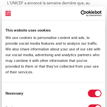
L'UNICEF a annoncé la semaine dernière que, au
rythme actuel des progrès, les objectifs d’
accélération
accrue
pour en finir avec le sida chez les enfants ne
seraient pas atteints.
***
This website uses cookies
We use cookies to personalise content and ads, to
Les faits clés du rapport :
provide social media features and to analyse our traffic.
La prévention de la transmission du VIH de la mère à
We also share information about your use of our site with
l'enfant a été multipliée par 2,5 entre 2010 et 2016 (de
our social media, advertising and analytics partners who
21 à 49 pour cent), certains pays comme le Bénin, le
may combine it with other information that you’ve
Burkina Faso et le Cap Vert fournissant maintenant ces
provided to them or that they’ve collected from your use
services à plus de 80 pour cent des femmes enceintes
of their services.
vivant avec le VIH.
L'Afrique de l'Ouest et du Centre a la couverture de
Consent
traitement antirétroviral pédiatrique la plus faible au
Necessary
Selection
monde, avec seulement 21 pour cent des 540 000
enfants (0-14 ans) vivant avec le VIH sous traitement
antirétroviral en 2016 - contre 43 pour cent dans le