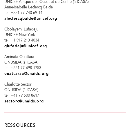
UNICEF Afrique de l’Ouest et du Centre (à ICASA)
Anne-Isabelle Leclercq Balde
tel. +221 77 740 69 14
aleclercqbalde@unicef.org
Gbolayemi Lufadeju
UNICEF New York
tel. +1 917 213 4034
glufadeju@unicef.org
Aminata Ouattara
ONUSIDA (à ICASA)
tel. +221 77 498 1753
ouattaraa@unaids.org
Charlotte Sector
ONUSIDA (à ICASA)
tel. +41 79 500 8617
sectorc@unaids.org
RESSOURCES